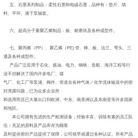
五、石墨系列制品：柔性石墨和电碳石墨，品种有：垫片、填
料、平环、液下泵轴套。
六、超高分子量聚乙烯制品：板、耐磨块及各种成型件。
七、聚丙烯（PP）、聚乙烯（PE):管、棒、板、法兰、弯头、三
通及各种成型件。
产品广泛应用于石化、炼油、电力、钢铁、造船、海洋工程等行
业不但解决了国内许多电厂、煤
气厂、化工厂等泵浦、阀件、管道在各种气体／化学流体输送中的密
封泄露问题，已为众多企业所
和选用而且已大量出口到欧洲、中东、南美洲以及东南亚等许多国家
和地区。
本公司拥有先进的生产检测设备；经验丰富、训练有素的员工队
伍；充足的原料及产品库存为顾客
及时提供密封产品提供了保障，公司很早就通过各种认证。所有产品