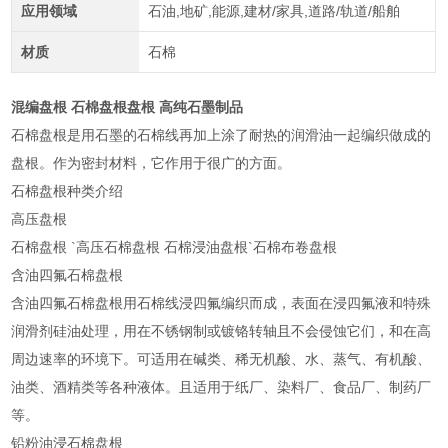
应用领域
石油,地矿,能源,建材/家具,道路/轨道/船舶
材质
石棉
混编盘根 石棉盘根盘根 高纯石墨制品
石棉盘根是用石墨的石棉线再加上涂了耐热的润滑油一起编织做成的
盘根。作为密封材料，它作用于很广的方面。
石棉盘根种类介绍
高压盘根
石棉盘根 `高压石棉盘根 石棉浸油盘根`石棉布卷盘根
含油四氟石棉盘根
含油四氟石棉盘根用石棉线浸四氟编织而成，表面在浸四氟液和特殊
润滑剂硅油处理，用在不锈钢制或镀铬转轴且不会侵蚀它们，和在高
周边速率的环境下。可适用在碱类、稀无机酸、水、蒸气、有机酸、
油类、酒精类等各种液体。且适用于纸厂、染料厂、食品厂、制药厂
等。
铅粉油浸石棉盘根