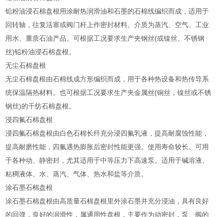
铅粉油浸石棉盘根用涂耐热润滑油和石墨的石棉线编织而成，适用于
回转轴，往复活塞或阀门杆上作密封材料。介质为蒸汽、空气、工业
用水、重质石油产品。可根据工况要求生产夹钢丝(或镍丝、不锈钢
丝)铅粉油浸石棉盘根。
无尘石棉盘根
无尘石棉盘根由石棉线成方形编织而成，用于各种热设备和热传导系
统保温隔热材料。也可根据工况要求生产夹金属丝(铜丝，镍丝或不锈
钢丝)的干纺石棉盘根。
浸四氟石棉盘根
浸四氟石棉盘根由白色石棉长纤充分浸四氟乳液，提高耐腐蚀性能，
提高耐磨性能，四氟遇热膨胀后密封性能更强。使用寿命较长。可用
于各种动、静密封，尤其适用于中等压力下高速泵。适用于碱溶液、
粘稠液体、水、蒸汽、气体、热水和盐等介质。
涂石墨石棉盘根
涂石墨石棉盘根由高质量石棉盘根里外涂石墨并充分浸油，具有良好
的回弹，良好的润滑性，属通用性盘根，主要作为动密封，泵、阀的