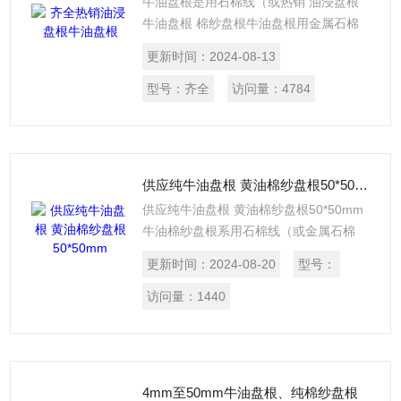
牛油盘根是用石棉线（或热销 油浸盘根
牛油盘根 棉纱盘根牛油盘根用金属石棉
线）浸渍润滑油表涂石墨编织或扭制而
更新时间：
2024-08-13
成。1、牛油盘根的规格，利用准确度0，
1毫米的游标卡尺从两个互相垂直方向测
型号：
齐全
访问量：
4784
定由盘根的任何一点作为起点，每隔1
米，测量一次
供应纯牛油盘根 黄油棉纱盘根50*50mm
供应纯牛油盘根 黄油棉纱盘根50*50mm
牛油棉纱盘根系用石棉线（或金属石棉
线）为原料,经合股编制浸渍润滑编织或扭
更新时间：
2024-08-20
型号：
制而成，麻纱盘根是以亚麻为原料加工而
成，所以也有亚麻盘根一称。
访问量：
1440
4mm至50mm牛油盘根、纯棉纱盘根