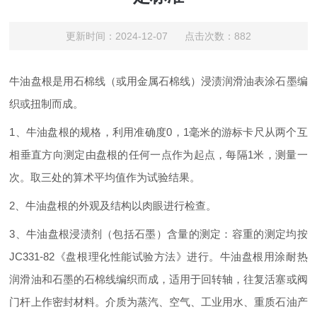
更新时间：2024-12-07 点击次数：882
牛油盘根是用石棉线（或用金属石棉线）浸渍润滑油表涂石墨编
织或扭制而成。
1、牛油盘根的规格，利用准确度0，1毫米的游标卡尺从两个互
相垂直方向测定由盘根的任何一点作为起点，每隔1米，测量一
次。取三处的算术平均值作为试验结果。
2、牛油盘根的外观及结构以肉眼进行检查。
3、牛油盘根浸渍剂（包括石墨）含量的测定：容重的测定均按
JC331-82《盘根理化性能试验方法》进行。牛油盘根用涂耐热
润滑油和石墨的石棉线编织而成，适用于回转轴，往复活塞或阀
门杆上作密封材料。介质为蒸汽、空气、工业用水、重质石油产