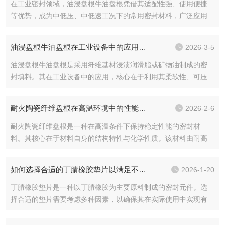
在工业密封领域，油浸盘根牛油盘根凭借其适配性强、使用便捷
等优势，成为中低压、中低速工况下的常用密封材料，广泛应用
于各类通用机械的密封场景。二者均以纤维为基材，通过特殊浸
渍工艺提升密封性能，契合中低压、中低速工况对密封的核心需
油浸盘根牛油盘根在工业设备中的应用与优势概述
2026-3-5
求，兼顾密封性与使用经济性，为设备稳定运行提供可靠保障。...
油浸盘根牛油盘根是采用纤维基材浸渍润滑脂或矿物油制成的密
封填料。其在工业设备中的应用，核心在于利用其柔软性、可压
缩性及自润滑特性，在旋转或往复运动的轴、杆、阀杆与静止壳
体之间形成有效密封，防止介质泄漏，并减少摩擦磨损。其技术
耐火陶瓷纤维盘根在高温环境中的性能优势概述
2026-2-6
优势源于材料配方、结构设计对特定工况的适应性。一、在工业...
耐火陶瓷纤维盘根是一种在高温条件下保持稳定性能的密封材
料。其核心在于材料自身的结构特性与化学性质。该材料由耐高
温的无机纤维构成，纤维本身具有低的导热性能，这使其能够有
效地阻碍热量的传递。在持续高温环境中，材料的内部结构保持
如何选择合适的丁腈橡胶垫片以满足不同需求？
2026-1-20
稳定，体积不易发生变化，从而维持密封界面的紧密贴合。同
时，...
丁腈橡胶垫片是一种以丁腈橡胶为主要原料制成的密封元件。选
择合适的垫片需要考虑多种因素，以确保其在实际使用中实现有
效的密封功能并保持可靠的性能。1、分析应用环境与介质条件选
择垫片的首要步骤是明确其工作环境与所接触的介质。需评估介