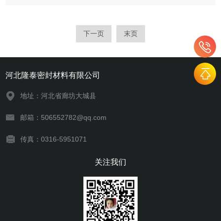
耐久性源于其优异的物理化学稳定性。材料本身具有较高的硬
度，能够抵抗长期摩擦和机械磨损，保持结构完整性。在持续高
温环境下，不会发生软化或变形，维持稳定的密封性能。化学惰
下一页
末页
性...
河北隆泰密封材料有限公司
地址：河北省廊坊大城县
邮箱：506552782@qq.com
传真：0316-5951071
关注我们