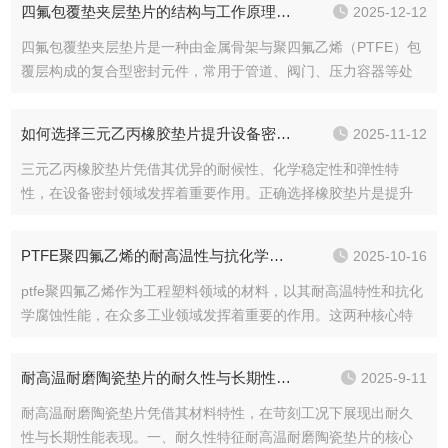
四氟包覆垫夹层垫片的结构与工作原理解析
2025-12-12
质类型，包括油类、燃油、烃类溶剂、水及水基流体等。丁腈...
四氟包覆垫夹层垫片是一种由金属骨架与聚四氟乙烯（PTFE）包
覆层构成的复合型密封元件，常用于管道、阀门、压力容器等处
的静密封部位。其结构由内外两层金属板或金属网作为支撑骨
架，中间填充或包夹一层或多层PTFE材料，形成夹层构造。金属
如何选择三元乙丙橡胶垫片提升设备密封性能？
2025-11-12
骨架赋予垫片必要的机械强度与回弹能力，可承受螺栓预...
三元乙丙橡胶垫片凭借其优异的耐候性、化学稳定性和弹性特
性，在设备密封领域发挥着重要作用。正确选择橡胶垫片是提升
设备密封性能的关键环节。一、明确密封需求是基础选择三元乙
丙橡胶垫片的首要步骤是明确设备的密封需求。先要考虑密封介
PTFE聚四氟乙烯的耐高温性与抗化学性详解
2025-10-16
质的特性，包括介质的化学性质、温度范围和压力条件。对于接
触...
ptfe聚四氟乙烯作为工程塑料领域的材料，以其耐高温特性和抗化
学腐蚀性能，在众多工业领域发挥着重要的作用。这两种核心特
性使PTFE成为特殊环境应用中的材料。​​一、耐高温特性的科学基
础​​ptfe聚四氟乙烯展现出非凡的耐高温性能，其分子结构由碳原子
耐高温耐磨陶瓷垫片的耐久性与长期性能表现
2025-9-11
和氟原子通过强共价键结合形成。这...
耐高温耐磨陶瓷垫片凭借其材料特性，在苛刻工况下展现出耐久
性与长期性能表现。一、耐久性特征耐高温耐磨陶瓷垫片的核心