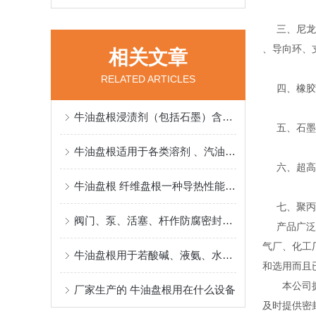
三、尼龙、
、导向环、
相关文章
RELATED ARTICLES
四、橡胶密
牛油盘根浸渍剂（包括石墨）含量的测定标准
五、石墨系
牛油盘根适用于各类溶剂 、汽油、水、液氮介质的泵、阀门、反应釜密封
六、超高分
牛油盘根 纤维盘根一种导热性能好、耐酸碱
七、聚丙烯
阀门、泵、活塞、杆作防腐密封选用牛油盘根很合适
产品广泛应
气厂、化工
牛油盘根用于若酸碱、液氨、水、油品介质、杆作防腐密封
和选用而且
本公司拥有
厂家生产的 牛油盘根用在什么设备
及时提供密