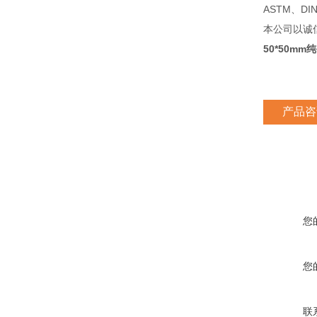
ASTM、D
本公司以诚
50*50m
产品咨
您
您
联