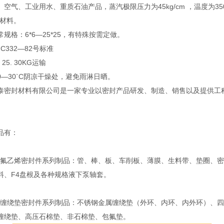
空气、工业用水、重质石油产品，蒸汽极限压力为45kg/cm ，温度为350
封材料。
规格：6*6—25*25，有特殊按需定做。
C332—82号标准
25. 30KG运输
0—30`C阴凉干燥处，避免雨淋日晒。
泰密封材料有限公司是一家专业以密封产品研发、制造、销售以及提供工
。
品有：
乙烯密封件系列制品：管、棒、板、车削板、薄膜、生料带、垫圈、密
料、F4盘根及各种规格液下泵轴套。
绕垫密封件系列制品：不锈钢金属缠绕垫（外环、内环、内外环）、四
缠绕垫、高压石棉垫、非石棉垫、包氟垫。