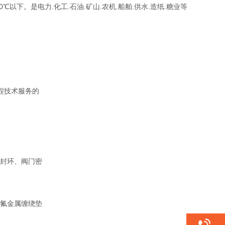
℃以下。是电力.化工.石油.矿山.农机.船舶.供水.造纸.糖业等
程技术服务的
封环、阀门密
氟金属缠绕垫