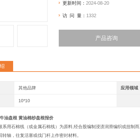
更新时间：
2024-08-20
访 问 量：
1332
产品咨询
绍
其他品牌
应用领域
10*10
m纯牛油盘根 黄油棉纱盘根报价
根系用石棉线（或金属石棉线）为原料,经合股编制浸渍润滑编织或扭制
回转轴，往复活塞或伐门杆上作密封材料。