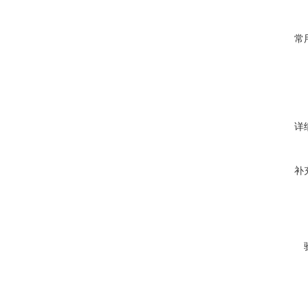
常
详
补