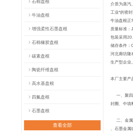
石棉盘根
介质为蒸汽、
工业*的密
牛油盘根
牛油盘根正常
增强柔性石墨盘根
质量标准：J
包装采用20. 
石棉橡胶盘根
储存条件：
河北廊坊隆
碳素盘根
生产型企业
陶瓷纤维盘根
本厂主要产
高水基盘根
一、聚四氟
四氟盘根
封圈、中填
石墨盘根
二、金属缠
查看全部
、石墨金属