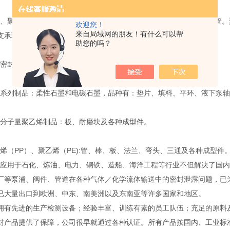
聚甲醛系列制品：1010尼龙和MC尼龙两大类，品种有：棒、板、管。
欢迎您！
来自局域网的朋友！有什么可以帮
支承环及各种成型件。
助您的吗？
封件系列制品：氟橡胶、丁晴胶、耐油胶、硅橡胶。
列制品：柔性石墨和电碳石墨，品种有：垫片、填料、平环、液下泵轴
子量聚乙烯制品：板、耐磨块及各种成型件。
（PP）、聚乙烯（PE):管、棒、板、法兰、弯头、三通及各种成型件
用于石化、炼油、电力、钢铁、造船、海洋工程等行业不但解决了国内
厂等泵浦、阀件、管道在各种气体／化学流体输送中的密封泄露问题，已
已大量出口到欧洲、中东、南美洲以及东南亚等许多国家和地区。
先进的生产检测设备；经验丰富、训练有素的员工队伍；充足的原料
封产品提供了保障，公司很早就通过各种认证。所有产品按国内、工业标