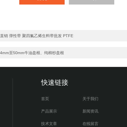
直销 弹性带 聚四氟乙烯生料带批发 PTFE
4mm至50mm牛油盘根、纯棉纱盘根
快速链接
首页
关于我们
产品展示
新闻资讯
技术文章
在线留言