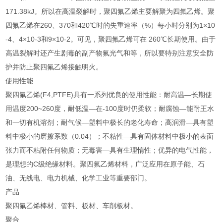
171.38kJ。所以在高温裂解时，聚四氟乙烯主要解聚为四氟乙烯。聚
四氟乙烯在260、370和420℃时的失重速率（%）每小时分别为1×10
-4、4×10-3和9×10-2。可见，聚四氟乙烯可在 260℃长期使用。由于
高温裂解时还产生剧毒的副产物氟光气和等，所以要特别注意安全防
护并防止聚四氟乙烯接触明火。
使用性能
聚四氟乙烯(F4,PTFE)具有一系列优良的使用性能：耐高温—长期使
用温度200~260度，耐低温—在-100度时仍柔软；耐腐蚀—能耐王水
和一切有机溶剂；耐气候—塑料中极长的老化寿命；高润滑—具有塑
料中极小的磨擦系数（0.04）；不粘性—具有固体材料中极小的表面
张力而不粘附任何物质；无毒害—具有生理惰性；优异的电气性能，
是理想的C级绝缘材料。聚四氟乙烯材料，广泛应用在原子能、石
油、无线电、电力机械、化学工业等重要部门。
产品
聚四氟乙烯棒材、管料、板材、车削板材。
聚合