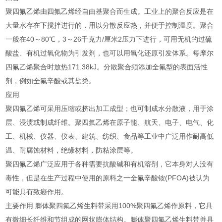
聚四氟乙烯由四氟乙烯经自由基聚合而生成。工业上的聚合反应是在
大量水存在下搅拌进行的，用以分散反应热，并便于控制温度。聚合
一般在40～80℃，3～26千克力/厘米2压力下进行，可用无机的过硫
酸盐、有机过氧化物为引发剂，也可以用氧化还原引发体系。每摩尔
四氟乙烯聚合时放热171.38kJ。分散聚合须添加全氟型的表面活性
剂，例如全氟辛酸或其盐类。
应用
聚四氟乙烯可采用压缩或挤出加工成型；也可制成水分散液，用于涂
层、浸渍或制成纤维。聚四氟乙烯在原子能、航天、电子、电气、化
工、机械、仪器、仪表、建筑、纺织、食品等工业中广泛用作耐高低
温、耐腐蚀材料，绝缘材料，防粘涂层等。
聚四氟乙烯广泛应用于各种需要抗酸碱和有机溶剂，它本身对人没有
毒性，但是在生产过程中使用的原料之一全氟辛酸铵(PFOA)被认为
可能具有致癌作用。
主要作用 膨体聚四氟乙烯生料带采用100%聚四氟乙烯作原料，它具
有微细长纤维和节组成的网状膨体结构。膨体聚四氟乙烯生料带并具