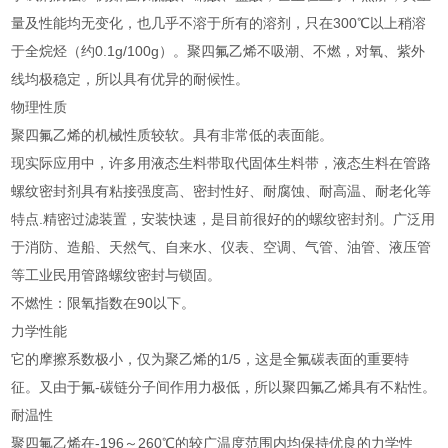
量及性能均无变化，也几乎不溶于所有的溶剂，只在300℃以上稍溶
于全烷烃（约0.1g/100g）。聚四氟乙烯不吸潮、不燃，对氧、紫外
线均极稳定，所以具有优异的耐候性。
物理性质
聚四氟乙烯的机械性质较软。具有非常低的表面能。
现实际应用中，许多用液态生料带取代固体生料带，液态生料在管路
螺纹密封剂具有粘接强度高、密封性好、耐腐蚀、耐高温、耐老化等
特点.精密过滤装置，安装快速，是目前很好的的螺纹密封剂。广泛用
于消防、造船、天然气、自来水、仪表、空调、气管、油管、液压管
等工业民用管路螺纹密封与锁固。
不燃性：限氧指数在90以下。
力学性能
它的摩擦系数极小，仅为聚乙烯的1/5，这是全氟碳表面的重要特
征。又由于氟-碳链分子间作用力极低，所以聚四氟乙烯具有不粘性。
耐温性
聚四氟乙烯在-196～260℃的较广温度范围内均保持优良的力学性