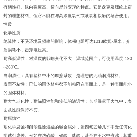
有韧性好、纵向强度高、横向易於变形的特点。它是盘更及螺纹上密
封的理想材料。但它不能在与高浓度氧气或液氧相接触的场合使用。
性质
化学性质
绝缘性：不受环境及频率的影响，体积电阻可达1018欧姆·厘米，介
质损耗小，击穿电压高。
耐高低温性：对温度的影响变化不大，温域范围广，可使用温度-190
~260℃。
自润滑性：具有塑料中小的摩擦系数，是理想的无油润滑材料。
表面不粘性：已知的固体材料都不能粘附在表面上，是一种表面能小
的固体材料。
耐大气老化性，耐辐照性能和较低的渗透性：长期暴露于大气中，表
面及性能保持不变。
耐腐蚀性
耐化学腐蚀和耐候性除熔融的碱金属外，聚四氟乙烯几乎不受任何化
学试剂腐蚀。例如在浓硫酸、硝酸、盐酸，甚至在王水中煮沸，其重