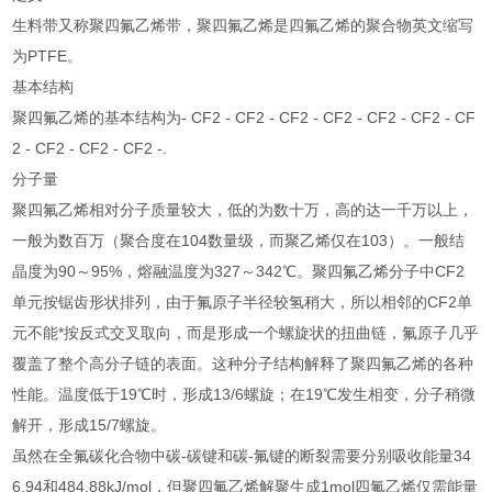
生料带又称聚四氟乙烯带，聚四氟乙烯是四氟乙烯的聚合物英文缩写
为PTFE。
基本结构
聚四氟乙烯的基本结构为- CF2 - CF2 - CF2 - CF2 - CF2 - CF2 - CF
2 - CF2 - CF2 - CF2 -.
分子量
聚四氟乙烯相对分子质量较大，低的为数十万，高的达一千万以上，
一般为数百万（聚合度在104数量级，而聚乙烯仅在103）。一般结
晶度为90～95%，熔融温度为327～342℃。聚四氟乙烯分子中CF2
单元按锯齿形状排列，由于氟原子半径较氢稍大，所以相邻的CF2单
元不能*按反式交叉取向，而是形成一个螺旋状的扭曲链，氟原子几乎
覆盖了整个高分子链的表面。这种分子结构解释了聚四氟乙烯的各种
性能。温度低于19℃时，形成13/6螺旋；在19℃发生相变，分子稍微
解开，形成15/7螺旋。
虽然在全氟碳化合物中碳-碳键和碳-氟键的断裂需要分别吸收能量34
6.94和484.88kJ/mol，但聚四氟乙烯解聚生成1mol四氟乙烯仅需能量