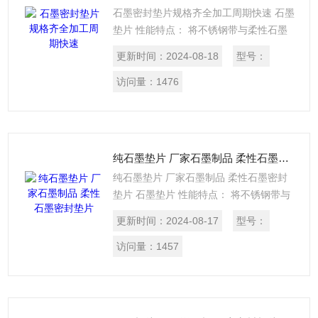
石墨密封垫片规格齐全加工周期快速 石墨
垫片 性能特点： 将不锈钢带与柔性石墨
带或石棉带、聚四氟乙烯带等重叠缠绕，
更新时间：
2024-08-18
型号：
焊接端点而成。 主要用途：与高温、高压
的蒸汽、油气、溶剂、气体、传热介质等
访问量：
1476
接触的管道、法兰、阀门、泵进出口，各
种换热器、反应塔、观察孔、手孔、壳盖
等部位的密封。
纯石墨垫片 厂家石墨制品 柔性石墨密封垫片
纯石墨垫片 厂家石墨制品 柔性石墨密封
垫片 石墨垫片 性能特点： 将不锈钢带与
柔性石墨带或石棉带、聚四氟乙烯带等重
更新时间：
2024-08-17
型号：
叠缠绕，焊接端点而成。 主要用途：与高
温、高压的蒸汽、油气、溶剂、气体、传
访问量：
1457
热介质等接触的管道、法兰、阀门、泵进
出口，各种换热器、反应塔、观察孔、手
孔、壳盖等部位的密封。