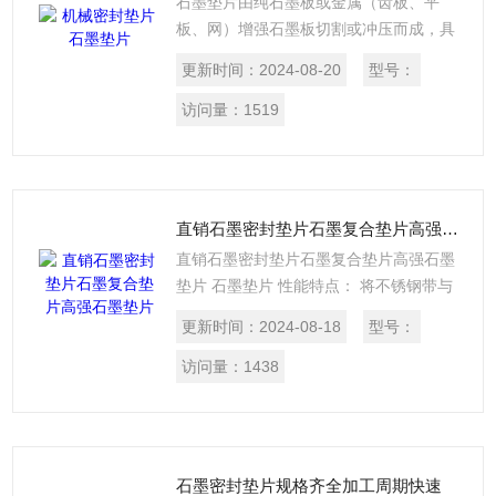
石墨垫片由纯石墨板或金属（齿板、平
板、网）增强石墨板切割或冲压而成，具
有众多的密封性能，如：热稳定、自润
更新时间：
2024-08-20
型号：
滑、耐腐蚀、不老化、不发脆等，在苛刻
的工况条件能长期稳定的使用，极少需要
访问量：
1519
维护。内衬材料可选不同金属薄板。型式
可选无包边，内包边，外包边，内外包
边。 石墨切割垫片是从纯石墨板打孔或切
割而成的，它具有良好的防腐蚀性， 耐
直销石墨密封垫片石墨复合垫片高强石墨垫片
高/低温，良好的压缩回弹性和高强度性，
直销石墨密封垫片石墨复合垫片高强石墨
机械密封垫片石墨垫片
垫片 石墨垫片 性能特点： 将不锈钢带与
柔性石墨带或石棉带、聚四氟乙烯带等重
更新时间：
2024-08-18
型号：
叠缠绕，焊接端点而成。 主要用途：与高
温、高压的蒸汽、油气、溶剂、气体、传
访问量：
1438
热介质等接触的管道、法兰、阀门、泵进
出口，各种换热器、反应塔、观察孔、手
孔、壳盖等部位的密封。
石墨密封垫片规格齐全加工周期快速