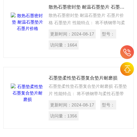
散热石墨密封垫 耐温石墨垫片 石墨片价格
散热石墨密封垫 耐温石墨垫片 石墨片价
格 石墨垫片 性能特点： 将不锈钢带与柔
性石墨带或石棉带、聚四氟乙烯带等重叠
更新时间：
2024-08-17
型号：
缠绕，焊接端点而成。 主要用途：与高
温、高压的蒸汽、油气、溶剂、气体、传
访问量：
1664
热介质等接触的管道、法兰、阀门、泵进
出口，各种换热器、反应塔、观察孔、手
孔、壳盖等部位的密封。
石墨垫柔性垫石墨复合垫片耐磨损
石墨垫柔性垫石墨复合垫片耐磨损 石墨垫
片 性能特点： 将不锈钢带与柔性石墨带
或石棉带、聚四氟乙烯带等重叠缠绕，焊
更新时间：
2024-08-17
型号：
接端点而成。 主要用途：与高温、高压的
蒸汽、油气、溶剂、气体、传热介质等接
访问量：
1356
触的管道、法兰、阀门、泵进出口，各种
换热器、反应塔、观察孔、手孔、壳盖等