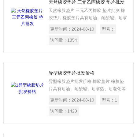
天然橡胶垫片 三元乙丙橡胶 垫片批发
天然橡胶垫片 三元乙丙橡胶 垫片批发 橡
胶垫片 橡胶垫片具有耐油、耐酸碱、耐寒
热、耐老化等性能，可直接切割成各种形
更新时间：
2024-08-19
型号：
状的密封垫片，广泛应用于医药、电子、
化工、抗静电、阻燃、食品等行业。
访问量：
1354
异型橡胶垫片批发价格
异型橡胶垫片批发价格 橡胶垫片 橡胶垫
片具有耐油、耐酸碱、耐寒热、耐老化等
性能，可直接切割成各种形状的密封垫
更新时间：
2024-08-19
型号：
1
片，广泛应用于医药、电子、化工、抗静
电、阻燃、食品等行业。
访问量：
1429