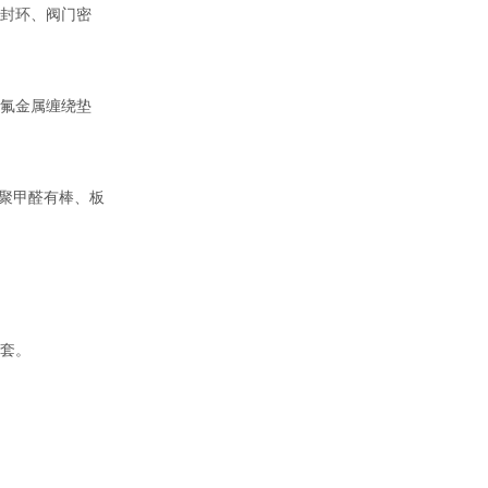
封环、阀门密
氟金属缠绕垫
聚甲醛有棒、板
套。
。