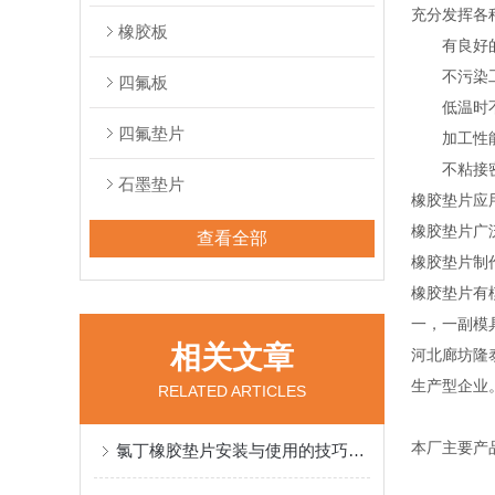
充分发挥各
橡胶板
有良好的弹
不污染工
四氟板
低温时不
四氟垫片
加工性能
不粘接密
石墨垫片
橡胶垫片应
橡胶垫片广
查看全部
橡胶垫片制
橡胶垫片有
一，一副模
相关文章
河北廊坊隆
生产型企业
RELATED ARTICLES
本厂主要产
氯丁橡胶垫片安装与使用的技巧与注意事项