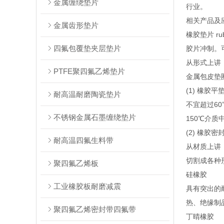
金属缠绕垫片
行业。
相关产品及
金属齿形垫片
橡胶垫片 r
四氟包覆垫夹层垫片
胶片冲制。
从形式上讲
PTFE聚四氟乙烯垫片
金属包皮垫
(1) 橡
耐高温耐磨陶瓷垫片
不宜超过6
不锈钢金属石墨缠绕垫片
150℃介质
(2) 橡
耐高温四氟生料带
从材质上讲
切割成各种
聚四氟乙烯板
硅橡胶
工业橡胶板耐磨减震
具有突出的
热、绝缘制
聚四氟乙烯密封带四氟带
丁晴橡胶