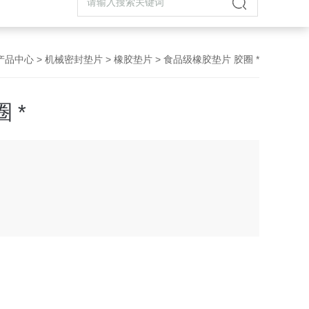
产品中心
>
机械密封垫片
>
橡胶垫片
> 食品级橡胶垫片 胶圈 *
 *
、耐老化等性能，可直接切割成各种形状的密封垫片，广泛
燃、食品等行业。