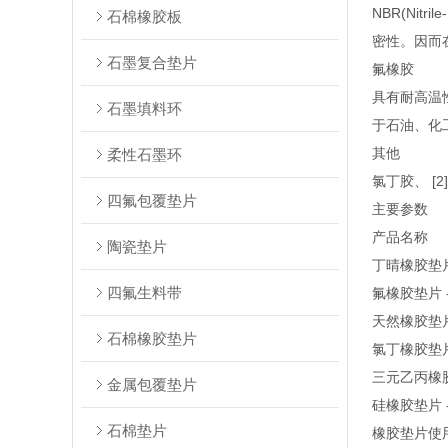
NBR(Ni
石棉橡胶板
密性。因而
石墨复合垫片
氟橡胶
具有耐高温
石墨填料环
于石油、化
其他
柔性石墨环
氯丁胶、 
四氟包覆垫片
主要参数
产品名称
陶瓷垫片
丁晴橡胶垫片
四氟生料带
氟橡胶垫片 
天然橡胶垫片
石棉橡胶垫片
氯丁橡胶垫片
三元乙丙橡胶垫
金属包覆垫片
硅橡胶垫片 -
石棉垫片
橡胶垫片使