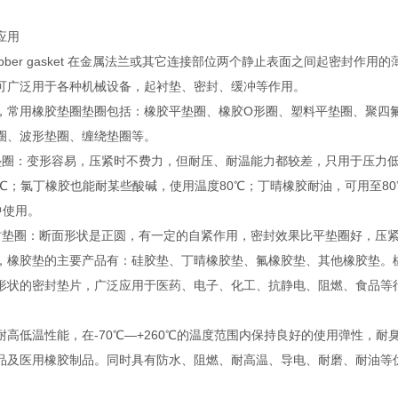
应用
ubber gasket 在金属法兰或其它连接部位两个静止表面之间起密封
可广泛用于各种机械设备，起衬垫、密封、缓冲等作用。
，常用橡胶垫圈垫圈包括：橡胶平垫圈、橡胶O形圈、塑料平垫圈、聚四
圈、波形垫圈、缠绕垫圈等。
胶平垫圈：变形容易，压紧时不费力，但耐压、耐温能力都较差，只用于压
0℃；氯丁橡胶也能耐某些酸碱，使用温度80℃；丁晴橡胶耐油，可用至8
中使用。
胶密封垫圈：断面形状是正圆，有一定的自紧作用，密封效果比平垫圈好，压
，橡胶垫的主要产品有：硅胶垫、丁晴橡胶垫、氟橡胶垫、其他橡胶垫。
形状的密封垫片，广泛应用于医药、电子、化工、抗静电、阻燃、食品等
耐高低温性能，在-70℃—+260℃的温度范围内保持良好的使用弹性，
品及医用橡胶制品。同时具有防水、阻燃、耐高温、导电、耐磨、耐油等