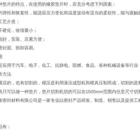
种垫片的特点，在使用的橡胶垫片时，应充分考虑下列因素：
性和恢复性，能适应压力变化和温度波动有适当的柔软性，能与接触
艺介质；
硬化，收缩量小；
好，安装、压紧方便；
封面、拆卸容易。
用
泛应用于汽车、电子、化工、抗静电、阻燃、食品、各种机械设备等行业
作方法
模压的，也有切割的，模压是利用液压成型机和模具压制而成，切割的是
具只可以做一种垫片，垫片切割机切的可以在1500mm范围内任意尺寸
泰密封材料有限公司是一家专业以密封产品研发、制造、销售以及提供工
。
品有：