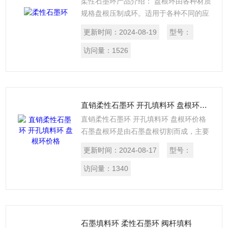
柔性石墨环产品介绍： 盘根环由各种材质
规格盘根压制成环。适用于各种不同的应
用场合，如芳纶盘根环，纯四氟盘根环，
更新时间：
2024-08-19
型号：
四角芳纶四氟盘根环，石棉四氟盘根环，
石棉石墨盘根环，高碳纤维盘根环，四氟
访问量：
1526
石墨盘根环，苎麻盘根环，高水基盘根
环，亚克力纤维盘根环等等性能特点：根
据各种盘根的性能特点，选用在相应的行
业和设备中。
直销柔性石墨环 开孔填料环 盘根环价格
直销柔性石墨环 开孔填料环 盘根环价格
石墨盘根环是由石墨盘根切割而成，主要
是由各种增强纤维、金属丝（钢丝、铜
更新时间：
2024-08-17
型号：
丝、镍丝）等增强的石墨线为原料精工编
织而得。
访问量：
1340
石墨填料环 柔性石墨环 阀杆填料