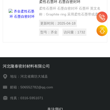
柔性石墨环 石墨自密封环
柔性石墨环 石墨自密封环 石墨环 英文名
称：Graphite ring 采用柔性石墨带或柔性
石墨编制填料，经模压制成不同尺寸的环
更新时间：
2025-04-18
状产品。 适应于热水、高温、高压蒸汽、
热交换液、氮气、有机溶剂、碳氢化合
型号：
齐全
访问量：
1732
物、低温液体等介质。 用于压缩机、机
泵、阀门、化工仪器、仪表等。
河北隆泰密封材料有限公司
地址：河北省廊坊大城县
邮箱：506552782@qq.com
传真：0316-5951071
关注我们