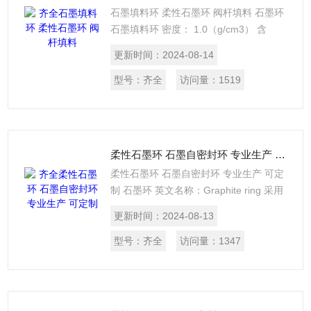
石墨填料环 柔性石墨环 阀杆填料 石墨环
石墨填料环 密度： 1.0（g/cm3） 含
量:≥99（％） 材质:优质石墨 材质：
更新时间：
2024-08-14
304，316 石墨 标准：国标，非标等 规
格：DN15-1000 品牌：金茂密封 我公司
型号：
齐全
访问量：
1519
供应自紧密封石墨填料,
柔性石墨环 石墨自密封环 专业生产 可定制
柔性石墨环 石墨自密封环 专业生产 可定
制 石墨环 英文名称：Graphite ring 采用
柔性石墨带或柔性石墨编制填料，经模压
更新时间：
2024-08-13
制成不同尺寸的环状产品。 适应于热水、
高温、高压蒸汽、热交换液、氮汽、有机
型号：
齐全
访问量：
1347
溶剂、碳氢化合物、低温液体等介质。 用
于压缩机、机泵、阀门、化工仪器、仪表
等。