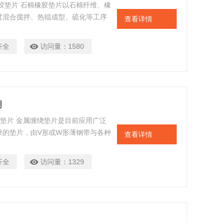
胶垫片 石棉橡胶垫片以石棉纤维、橡
过混合搅拌、热辊成型、硫化等工序
查看详情
用途的不同，可分为普通石棉橡胶垫
不同又可以分为低压石棉橡胶垫片，
齐全
访问量：
1580
用
绕垫片 金属缠绕垫片是目前应用广泛
乘的垫片，由V形或W形薄钢带与各种
查看详情
超低温或真空下的条件使用，通过改
化学腐蚀问题
齐全
访问量：
1329