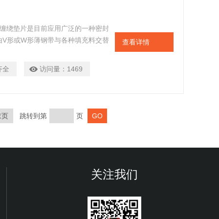
 金属缠绕垫片是目前应用广泛的一种密封
由V形或W形薄钢带与各种填充料交替
查看详情
空下的条件使用，通过改变垫片的材
题
齐全
访问量：
1469
末页
跳转到第
页
关注我们