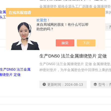
金属缠绕垫 规格全源头工厂选隆泰 金属缠绕
一种密封垫片，为半金属密合垫中回弹性上乘
充料交替缠绕而成，能耐高温、高压和适应超
欢迎您！
垫片的材料组合，可解决各种介质对垫片的化
来自局域网的朋友！有什么可以帮
更新时间：
2024-08-13
型号：
助您的吗？
生产DN50 法兰金属缠绕垫片 定做
生产DN50 法兰金属缠绕垫片 定做 金属缠绕
种密封垫片，为半金属密合垫中回弹性上乘的
料交替缠绕而成，能耐高温、高压和适应超低
片的材料组合，可解决各种介质对垫片的化学
更新时间：
2024-08-13
型号：