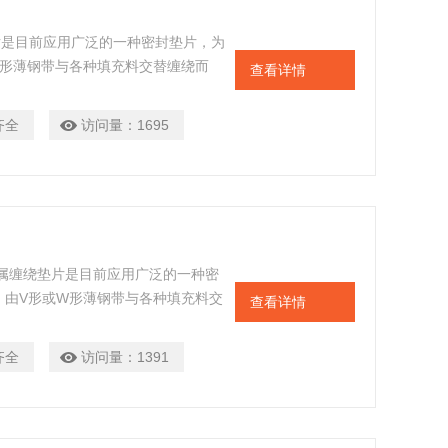
片是目前应用广泛的一种密封垫片，为
W形薄钢带与各种填充料交替缠绕而
查看详情
条件使用
齐全
访问量：
1695
金属缠绕垫片是目前应用广泛的一种密
，由V形或W形薄钢带与各种填充料交
查看详情
真空下的条件使用，通过改变垫片的
齐全
访问量：
1391