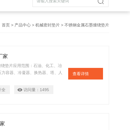
首页
>
产品中心
>
机械密封垫片
> 不锈钢金属石墨缠绕垫片
厂家
属缠绕垫片应用范围：石油、化工、冶
压力容器、冷凝器、换热器、塔、人
查看详情
四种形式：基本型金属缠绕垫片、带
内外环金属缠绕垫片
齐全
访问量：
1495
家