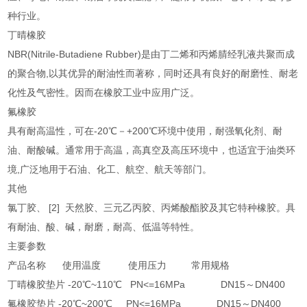
种行业。
丁晴橡胶
NBR(Nitrile-Butadiene Rubber)是由丁二烯和丙烯腈经乳液共聚而成
的聚合物,以其优异的耐油性而著称，同时还具有良好的耐磨性、耐老
化性及气密性。因而在橡胶工业中应用广泛。
氟橡胶
具有耐高温性，可在-20℃－+200℃环境中使用，耐强氧化剂、耐
油、耐酸碱。通常用于高温，高真空及高压环境中，也适宜于油类环
境,广泛地用于石油、化工、航空、航天等部门。
其他
氯丁胶、 [2] 天然胶、三元乙丙胶、丙烯酸酯胶及其它特种橡胶。具
有耐油、酸、碱，耐磨，耐高、低温等特性。
主要参数
产品名称 使用温度 使用压力 常用规格
丁晴橡胶垫片 -20℃~110℃ PN<=16MPa DN15～DN400
氟橡胶垫片 -20℃~200℃ PN<=16MPa DN15～DN400