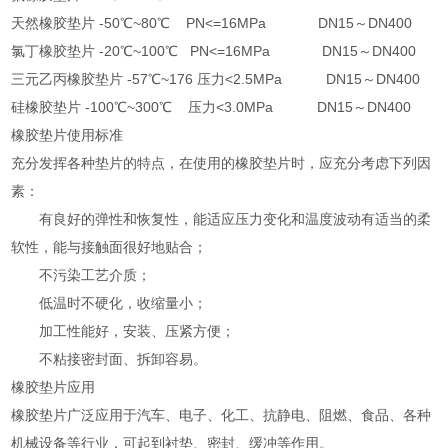
天然橡胶垫片 -50℃~80℃ PN<=16MPa DN15～DN400
氯丁橡胶垫片 -20℃~100℃ PN<=16MPa DN15～DN400
三元乙丙橡胶垫片 -57℃~176 压力<2.5MPa DN15～DN400
硅橡胶垫片 -100℃~300℃ 压力<3.0MPa DN15～DN400
橡胶垫片使用标准
充分发挥各种垫片的特点，在使用的橡胶垫片时，应充分考虑下列因
素：
有良好的弹性和恢复性，能适应压力变化和温度波动有适当的柔
软性，能与接触面很好地贴合；
不污染工艺介质；
低温时不硬化，收缩量小；
加工性能好，安装、压紧方便；
不粘接密封面、拆卸容易。
橡胶垫片应用
橡胶垫片广泛应用于汽车、电子、化工、抗静电、阻燃、食品、各种
机械设备等行业，可起到衬垫、密封、缓冲等作用。