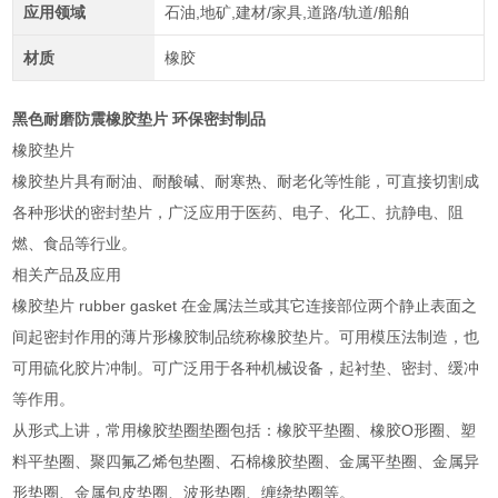
应用领域
石油,地矿,建材/家具,道路/轨道/船舶
材质
橡胶
黑色耐磨防震橡胶垫片 环保密封制品
橡胶垫片
橡胶垫片具有耐油、耐酸碱、耐寒热、耐老化等性能，可直接切割成
各种形状的密封垫片，广泛应用于医药、电子、化工、抗静电、阻
燃、食品等行业。
相关产品及应用
橡胶垫片 rubber gasket 在金属法兰或其它连接部位两个静止表面之
间起密封作用的薄片形橡胶制品统称橡胶垫片。可用模压法制造，也
可用硫化胶片冲制。可广泛用于各种机械设备，起衬垫、密封、缓冲
等作用。
从形式上讲，常用橡胶垫圈垫圈包括：橡胶平垫圈、橡胶O形圈、塑
料平垫圈、聚四氟乙烯包垫圈、石棉橡胶垫圈、金属平垫圈、金属异
形垫圈、金属包皮垫圈、波形垫圈、缠绕垫圈等。