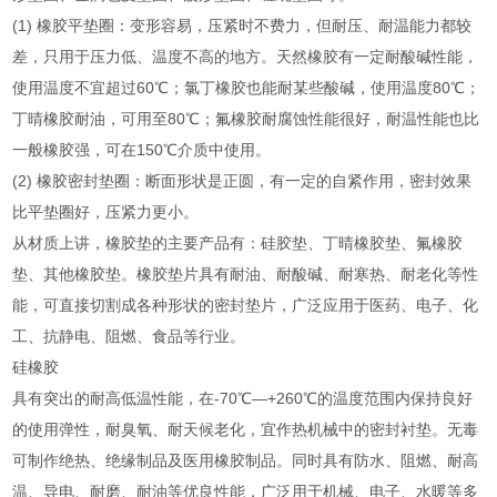
(1) 橡胶平垫圈：变形容易，压紧时不费力，但耐压、耐温能力都较
差，只用于压力低、温度不高的地方。天然橡胶有一定耐酸碱性能，
使用温度不宜超过60℃；氯丁橡胶也能耐某些酸碱，使用温度80℃；
丁晴橡胶耐油，可用至80℃；氟橡胶耐腐蚀性能很好，耐温性能也比
一般橡胶强，可在150℃介质中使用。
(2) 橡胶密封垫圈：断面形状是正圆，有一定的自紧作用，密封效果
比平垫圈好，压紧力更小。
从材质上讲，橡胶垫的主要产品有：硅胶垫、丁晴橡胶垫、氟橡胶
垫、其他橡胶垫。橡胶垫片具有耐油、耐酸碱、耐寒热、耐老化等性
能，可直接切割成各种形状的密封垫片，广泛应用于医药、电子、化
工、抗静电、阻燃、食品等行业。
硅橡胶
具有突出的耐高低温性能，在-70℃—+260℃的温度范围内保持良好
的使用弹性，耐臭氧、耐天候老化，宜作热机械中的密封衬垫。无毒
可制作绝热、绝缘制品及医用橡胶制品。同时具有防水、阻燃、耐高
温、导电、耐磨、耐油等优良性能，广泛用于机械、电子、水暖等多