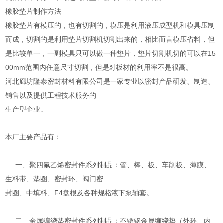
橡胶垫片制作方法
橡胶垫片有模压的，也有切割的，模压是利用液压成型机和模具压制
而成，切割的是利用垫片切割机切割出来的，相比而言模压省料，但
是比较单一，一副模具只可以做一种垫片，垫片切割机切的可以在15
00mm范围内任意尺寸切割，但是对板材的利用率不是很高。
河北廊坊隆泰密封材料有限公司是一家专业以密封产品研发、制造、
销售以及提供工程技术服务的
生产型企业。
本厂主要产品有：
一、聚四氟乙烯密封件系列制品：管、棒、板、车削板、薄膜、
生料带、垫圈、密封环、阀门密
封圈、中填料、F4盘根及各种规格液下泵轴套。
二、金属缠绕垫密封件系列制品：不锈钢金属缠绕垫（外环、内