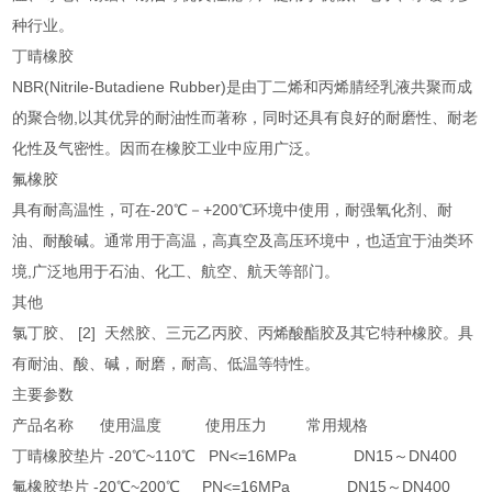
种行业。
丁晴橡胶
NBR(Nitrile-Butadiene Rubber)是由丁二烯和丙烯腈经乳液共聚而成
的聚合物,以其优异的耐油性而著称，同时还具有良好的耐磨性、耐老
化性及气密性。因而在橡胶工业中应用广泛。
氟橡胶
具有耐高温性，可在-20℃－+200℃环境中使用，耐强氧化剂、耐
油、耐酸碱。通常用于高温，高真空及高压环境中，也适宜于油类环
境,广泛地用于石油、化工、航空、航天等部门。
其他
氯丁胶、 [2] 天然胶、三元乙丙胶、丙烯酸酯胶及其它特种橡胶。具
有耐油、酸、碱，耐磨，耐高、低温等特性。
主要参数
产品名称 使用温度 使用压力 常用规格
丁晴橡胶垫片 -20℃~110℃ PN<=16MPa DN15～DN400
氟橡胶垫片 -20℃~200℃ PN<=16MPa DN15～DN400