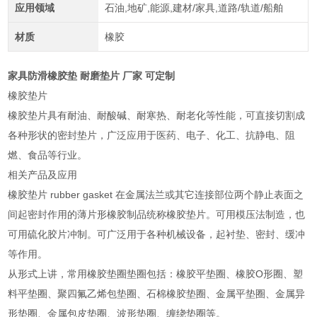
应用领域
石油,地矿,能源,建材/家具,道路/轨道/船舶
材质
橡胶
家具防滑橡胶垫 耐磨垫片 厂家 可定制
橡胶垫片
橡胶垫片具有耐油、耐酸碱、耐寒热、耐老化等性能，可直接切割成
各种形状的密封垫片，广泛应用于医药、电子、化工、抗静电、阻
燃、食品等行业。
相关产品及应用
橡胶垫片 rubber gasket 在金属法兰或其它连接部位两个静止表面之
间起密封作用的薄片形橡胶制品统称橡胶垫片。可用模压法制造，也
可用硫化胶片冲制。可广泛用于各种机械设备，起衬垫、密封、缓冲
等作用。
从形式上讲，常用橡胶垫圈垫圈包括：橡胶平垫圈、橡胶O形圈、塑
料平垫圈、聚四氟乙烯包垫圈、石棉橡胶垫圈、金属平垫圈、金属异
形垫圈、金属包皮垫圈、波形垫圈、缠绕垫圈等。