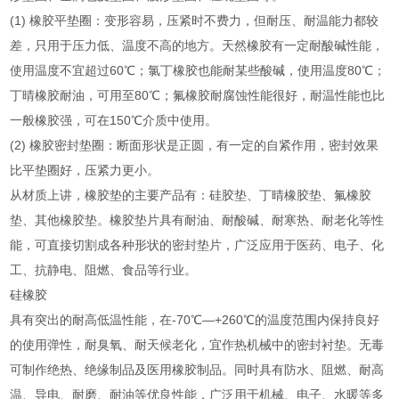
(1) 橡胶平垫圈：变形容易，压紧时不费力，但耐压、耐温能力都较
差，只用于压力低、温度不高的地方。天然橡胶有一定耐酸碱性能，
使用温度不宜超过60℃；氯丁橡胶也能耐某些酸碱，使用温度80℃；
丁晴橡胶耐油，可用至80℃；氟橡胶耐腐蚀性能很好，耐温性能也比
一般橡胶强，可在150℃介质中使用。
(2) 橡胶密封垫圈：断面形状是正圆，有一定的自紧作用，密封效果
比平垫圈好，压紧力更小。
从材质上讲，橡胶垫的主要产品有：硅胶垫、丁晴橡胶垫、氟橡胶
垫、其他橡胶垫。橡胶垫片具有耐油、耐酸碱、耐寒热、耐老化等性
能，可直接切割成各种形状的密封垫片，广泛应用于医药、电子、化
工、抗静电、阻燃、食品等行业。
硅橡胶
具有突出的耐高低温性能，在-70℃—+260℃的温度范围内保持良好
的使用弹性，耐臭氧、耐天候老化，宜作热机械中的密封衬垫。无毒
可制作绝热、绝缘制品及医用橡胶制品。同时具有防水、阻燃、耐高
温、导电、耐磨、耐油等优良性能，广泛用于机械、电子、水暖等多