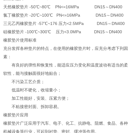
天然橡胶垫片 -50℃~80℃ PN<=16MPa DN15～DN400
氯丁橡胶垫片 -20℃~100℃ PN<=16MPa DN15～DN400
三元乙丙橡胶垫片 -57℃~176 压力<2.5MPa DN15～DN400
硅橡胶垫片 -100℃~300℃ 压力<3.0MPa DN15～DN400
橡胶垫片使用标准
充分发挥各种垫片的特点，在使用的橡胶垫片时，应充分考虑下列因
素：
有良好的弹性和恢复性，能适应压力变化和温度波动有适当的柔
软性，能与接触面很好地贴合；
不污染工艺介质；
低温时不硬化，收缩量小；
加工性能好，安装、压紧方便；
不粘接密封面、拆卸容易。
橡胶垫片应用
橡胶垫片广泛应用于汽车、电子、化工、抗静电、阻燃、食品、各种
机械设备等行业，可起到衬垫、密封、缓冲等作用。