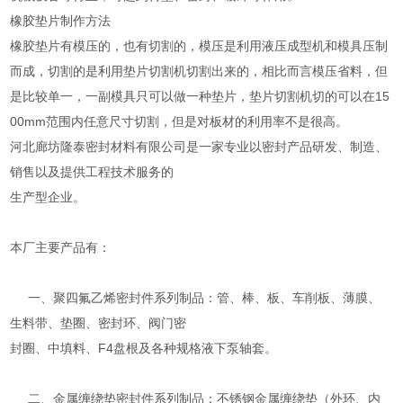
橡胶垫片制作方法
橡胶垫片有模压的，也有切割的，模压是利用液压成型机和模具压制
而成，切割的是利用垫片切割机切割出来的，相比而言模压省料，但
是比较单一，一副模具只可以做一种垫片，垫片切割机切的可以在15
00mm范围内任意尺寸切割，但是对板材的利用率不是很高。
河北廊坊隆泰密封材料有限公司是一家专业以密封产品研发、制造、
销售以及提供工程技术服务的
生产型企业。
本厂主要产品有：
一、聚四氟乙烯密封件系列制品：管、棒、板、车削板、薄膜、
生料带、垫圈、密封环、阀门密
封圈、中填料、F4盘根及各种规格液下泵轴套。
二、金属缠绕垫密封件系列制品：不锈钢金属缠绕垫（外环、内