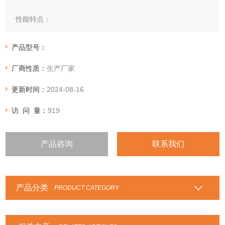
性能特点：
将不锈钢带与柔性石墨带或石棉带、聚四氟乙烯带等重叠缠
绕，焊接端点而成。
产品型号：
主要用途：与高温、高压的蒸汽、油气、溶剂、气体、传热介
厂商性质：
生产厂家
质等接触的管道、法兰、阀门、泵进出口，各种换热器、反应
塔、观察孔、手孔、壳盖等部位的密封。
更新时间：
2024-08-16
访 问 量：
919
产品咨询
联系我们
产品分类
PRODUCT CATEGORY