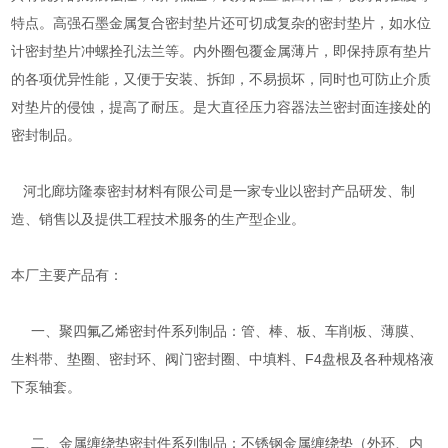
特点。高强石墨金属复合密封垫片还可切成复杂的密封垫片，如水位
计密封垫片冲螺拴孔法兰等。内外圈包覆金属薄片，即保持原有垫片
的各项优异性能，又便于安装、拆卸，不易损坏，同时也可防止介质
对垫片的侵蚀，提高了耐压。是大直径压力容器法兰密封面连接处的
密封制品。
河北廊坊隆泰密封材料有限公司是一家专业以密封产品研发、制
造、销售以及提供工程技术服务的生产型企业。
本厂主要产品有：
一、聚四氟乙烯密封件系列制品：管、棒、板、车削板、薄膜、
生料带、垫圈、密封环、阀门密封圈、中填料、F4盘根及各种规格液
下泵轴套。
二、金属缠绕垫密封件系列制品：不锈钢金属缠绕垫（外环、内