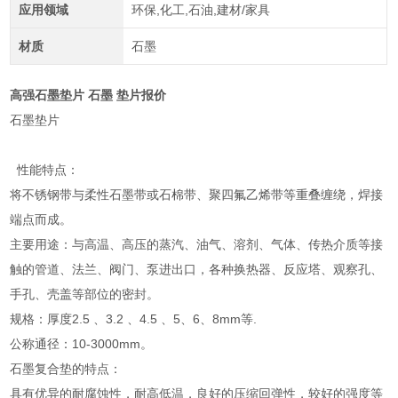
应用领域
环保,化工,石油,建材/家具
材质
石墨
高强石墨垫片 石墨 垫片报价
石墨垫片
性能特点：
将不锈钢带与柔性石墨带或石棉带、聚四氟乙烯带等重叠缠绕，焊接
端点而成。
主要用途：与高温、高压的蒸汽、油气、溶剂、气体、传热介质等接
触的管道、法兰、阀门、泵进出口，各种换热器、反应塔、观察孔、
手孔、壳盖等部位的密封。
规格：厚度2.5 、3.2 、4.5 、5、6、8mm等.
公称通径：10-3000mm。
石墨复合垫的特点：
具有优异的耐腐蚀性，耐高低温，良好的压缩回弹性，较好的强度等