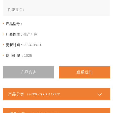
性能特点：
将不锈钢带与柔性石墨带或石棉带、聚四氟乙烯带等重叠缠
绕，焊接端点而成。
产品型号：
主要用途：与高温、高压的蒸汽、油气、溶剂、气体、传热介
厂商性质：
生产厂家
质等接触的管道、法兰、阀门、泵进出口，各种换热器、反应
塔、观察孔、手孔、壳盖等部位的密封。
更新时间：
2024-08-16
访 问 量：
1025
产品咨询
联系我们
产品分类
PRODUCT CATEGORY