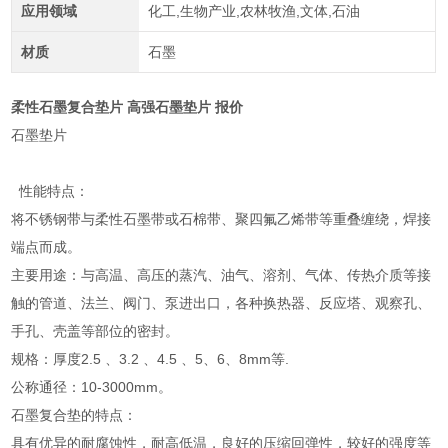
应用领域
化工,生物产业,农林牧渔,文体,石油
材质
石墨
柔性石墨复合垫片 高强石墨垫片 报价
石墨垫片
性能特点：
将不锈钢带与柔性石墨带或石棉带、聚四氟乙烯带等重叠缠绕，焊接
端点而成。
主要用途：与高温、高压的蒸汽、油气、溶剂、气体、传热介质等接
触的管道、法兰、阀门、泵进出口，各种换热器、反应塔、观察孔、
手孔、壳盖等部位的密封。
规格：厚度2.5 、3.2 、4.5 、5、6、8mm等.
公称通径：10-3000mm。
石墨复合垫的特点：
具有优异的耐腐蚀性，耐高低温，良好的压缩回弹性，较好的强度等