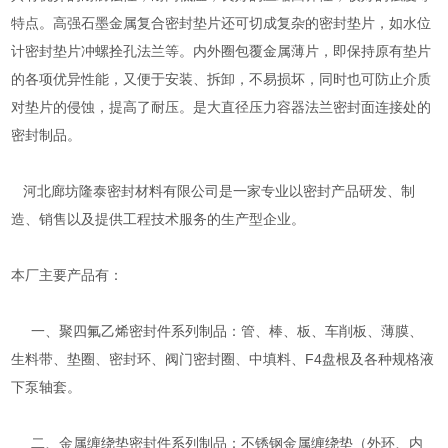
特点。高强石墨金属复合密封垫片还可切成复杂的密封垫片，如水位
计密封垫片冲螺拴孔法兰等。内外圈包覆金属薄片，即保持原有垫片
的各项优异性能，又便于安装、拆卸，不易损坏，同时也可防止介质
对垫片的侵蚀，提高了耐压。是大直径压力容器法兰密封面连接处的
密封制品。
河北廊坊隆泰密封材料有限公司是一家专业以密封产品研发、制
造、销售以及提供工程技术服务的生产型企业。
本厂主要产品有：
一、聚四氟乙烯密封件系列制品：管、棒、板、车削板、薄膜、
生料带、垫圈、密封环、阀门密封圈、中填料、F4盘根及各种规格液
下泵轴套。
二、金属缠绕垫密封件系列制品：不锈钢金属缠绕垫（外环、内