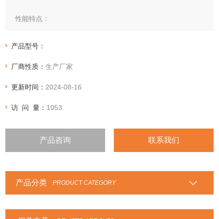
性能特点：
将不锈钢带与柔性石墨带或石棉带、聚四氟乙烯带等重叠缠
绕，焊接端点而成。
产品型号：
主要用途：与高温、高压的蒸汽、油气、溶剂、气体、传热介
厂商性质：
生产厂家
质等接触的管道、法兰、阀门、泵进出口，各种换热器、反应
塔、观察孔、手孔、壳盖等部位的密封。
更新时间：
2024-08-16
访 问 量：
1053
产品咨询
联系我们
产品分类
PRODUCT CATEGORY