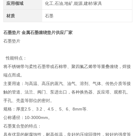
应用领域
化工,石油,地矿,能源,建材/家具
材质
石墨
石墨垫片 金属石墨缠绕垫片供应厂家
石墨垫片
性能特点：
将不锈钢带与柔性石墨带或石棉带、聚四氟乙烯带等重叠缠绕，焊接
端点而成。
主要用途：与高温、高压的蒸汽、油气、溶剂、气体、传热介质等接
触的管道、法兰、阀门、泵进出口，各种换热器、反应塔、观察孔、
手孔、壳盖等部位的密封。
规格：厚度2.5 、3.2 、4.5 、5、6、8mm等.
公称通径：10-3000mm。
石墨复合垫的特点：
具有优异的耐腐蚀性，耐高低温，良好的压缩回弹性，较好的强度等