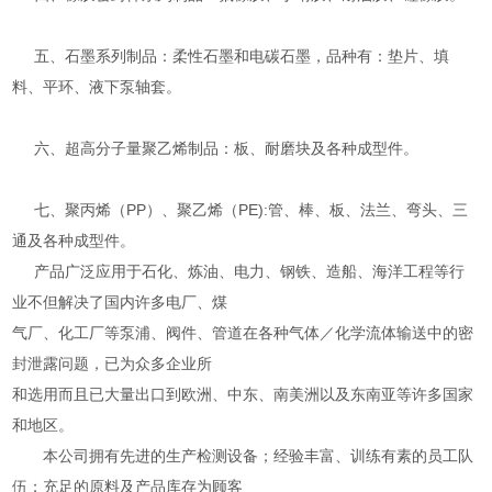
五、石墨系列制品：柔性石墨和电碳石墨，品种有：垫片、填
料、平环、液下泵轴套。
六、超高分子量聚乙烯制品：板、耐磨块及各种成型件。
七、聚丙烯（PP）、聚乙烯（PE):管、棒、板、法兰、弯头、三
通及各种成型件。
产品广泛应用于石化、炼油、电力、钢铁、造船、海洋工程等行
业不但解决了国内许多电厂、煤
气厂、化工厂等泵浦、阀件、管道在各种气体／化学流体输送中的密
封泄露问题，已为众多企业所
和选用而且已大量出口到欧洲、中东、南美洲以及东南亚等许多国家
和地区。
本公司拥有先进的生产检测设备；经验丰富、训练有素的员工队
伍；充足的原料及产品库存为顾客