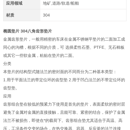
应用领域
地矿,道路/轨道/船舶
材质
304
椭圆垫片 304八角齿形垫片
金属齿形垫片，一般用精密的车床在金属不锈钢平垫片的二面加工成
同心的沟槽，根据不同的介质，可 选择柔性石墨、PTFE、无石棉板
或其它一些软金属，粘贴在垫片的二面。
分类
本垫片的结构型式随法兰的密封面的不同而分为二种基本类型：
1.用于平面法兰的带定位环的齿型垫 2.用于凹凸法兰的不带定位环的
齿型垫。
应用
齿形组合垫在较低的预紧力下使用是首先的垫片，表面柔软的密封层
避免了金属对金属的直接接触，且能可靠、紧密的结合，保护了金属
法兰不被损伤，即使在*的载荷下。齿形组合垫尤其适合于高温、高
压，工况条件交变的场合，在热交换器、容器、反应釜的法兰连接