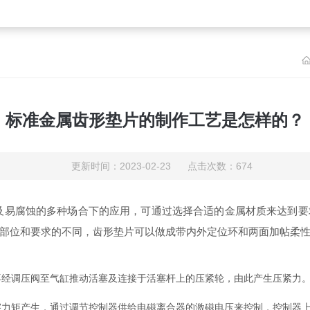
标准金属齿形垫片的制作工艺是怎样的？
更新时间：2023-02-23 点击次数：674
及易腐蚀的多种场合下的应用，可通过选择合适的金属材质来达到要
部位和要求的不同，齿形垫片可以做成带内外定位环和两面加帖柔
经调压阀至气缸推动活塞及连接于活塞杆上的压紧轮，由此产生压紧力
矩产生，通过调节控制器供给电磁离合器的激磁电压来控制，控制器上