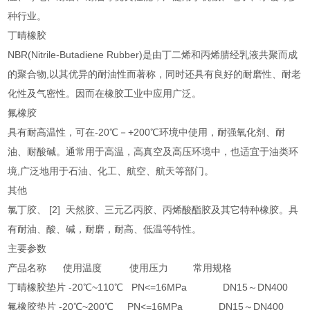
种行业。
丁晴橡胶
NBR(Nitrile-Butadiene Rubber)是由丁二烯和丙烯腈经乳液共聚而成
的聚合物,以其优异的耐油性而著称，同时还具有良好的耐磨性、耐老
化性及气密性。因而在橡胶工业中应用广泛。
氟橡胶
具有耐高温性，可在-20℃－+200℃环境中使用，耐强氧化剂、耐
油、耐酸碱。通常用于高温，高真空及高压环境中，也适宜于油类环
境,广泛地用于石油、化工、航空、航天等部门。
其他
氯丁胶、 [2] 天然胶、三元乙丙胶、丙烯酸酯胶及其它特种橡胶。具
有耐油、酸、碱，耐磨，耐高、低温等特性。
主要参数
产品名称 使用温度 使用压力 常用规格
丁晴橡胶垫片 -20℃~110℃ PN<=16MPa DN15～DN400
氟橡胶垫片 -20℃~200℃ PN<=16MPa DN15～DN400