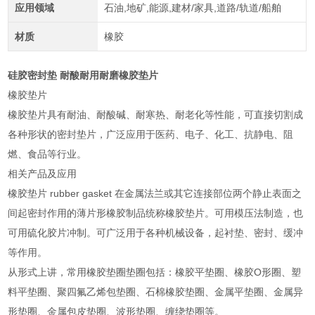
应用领域
石油,地矿,能源,建材/家具,道路/轨道/船舶
材质
橡胶
硅胶密封垫 耐酸耐用耐磨橡胶垫片
橡胶垫片
橡胶垫片具有耐油、耐酸碱、耐寒热、耐老化等性能，可直接切割成
各种形状的密封垫片，广泛应用于医药、电子、化工、抗静电、阻
燃、食品等行业。
相关产品及应用
橡胶垫片 rubber gasket 在金属法兰或其它连接部位两个静止表面之
间起密封作用的薄片形橡胶制品统称橡胶垫片。可用模压法制造，也
可用硫化胶片冲制。可广泛用于各种机械设备，起衬垫、密封、缓冲
等作用。
从形式上讲，常用橡胶垫圈垫圈包括：橡胶平垫圈、橡胶O形圈、塑
料平垫圈、聚四氟乙烯包垫圈、石棉橡胶垫圈、金属平垫圈、金属异
形垫圈、金属包皮垫圈、波形垫圈、缠绕垫圈等。