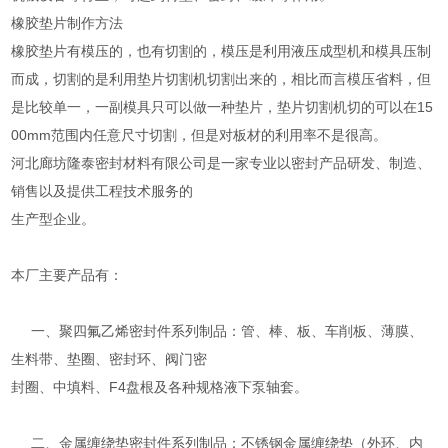
橡胶垫片制作方法
橡胶垫片有模压的，也有切割的，模压是利用液压成型机和模具压制
而成，切割的是利用垫片切割机切割出来的，相比而言模压省料，但
是比较单一，一副模具只可以做一种垫片，垫片切割机切的可以在15
00mm范围内任意尺寸切割，但是对板材的利用率不是很高。
河北廊坊隆泰密封材料有限公司是一家专业以密封产品研发、制造、
销售以及提供工程技术服务的
生产型企业。
本厂主要产品有：
一、聚四氟乙烯密封件系列制品：管、棒、板、车削板、薄膜、
生料带、垫圈、密封环、阀门密
封圈、中填料、F4盘根及各种规格液下泵轴套。
二、金属缠绕垫密封件系列制品：不锈钢金属缠绕垫（外环、内