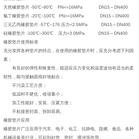
天然橡胶垫片 -50℃~80℃ PN<=16MPa DN15～DN400
氯丁橡胶垫片 -20℃~100℃ PN<=16MPa DN15～DN400
三元乙丙橡胶垫片 -57℃~176 压力<2.5MPa DN15～DN400
硅橡胶垫片 -100℃~300℃ 压力<3.0MPa DN15～DN400
橡胶垫片使用标准
充分发挥各种垫片的特点，在使用的橡胶垫片时，应充分考虑下列因
素：
有良好的弹性和恢复性，能适应压力变化和温度波动有适当的柔
软性，能与接触面很好地贴合；
不污染工艺介质；
低温时不硬化，收缩量小；
加工性能好，安装、压紧方便；
不粘接密封面、拆卸容易。
橡胶垫片应用
橡胶垫片广泛应用于汽车、电子、化工、抗静电、阻燃、食品、各种
机械设备等行业，可起到衬垫、密封、缓冲等作用。