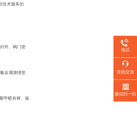
程技术服务的
封环、阀门密
电话
在线交流
氟金属缠绕垫
微信扫一扫
聚甲醛有棒、板