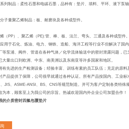
列制品：柔性石墨和电碳石墨，品种有：垫片、填料、平环、液下泵轴
子量聚乙烯制品：板、耐磨块及各种成型件。
（PP）、聚乙烯（PE):管、棒、板、法兰、弯头、三通及各种成型件
用于石化、炼油、电力、钢铁、造船、海洋工程等行业不但解决了国内
厂等泵浦、阀件、管道在各种气体／化学流体输送中的密封泄露问题，已
已大量出口到欧洲、中东、南美洲以及东南亚等许多国家和地区。
先进的生产检测设备；经验丰富、训练有素的员工队伍；充足的原料
封产品提供了保障，公司很早就通过各种认证。所有产品按国内、工业标
IN、JIS、ASME-ANSI、BS、CNS等规范制造。并可为客户定制各类特
信为本，顾客至上为我公司的宗旨。热诚欢迎国内外企业公司加盟合作！
强的介质密封四氟包覆垫片
询