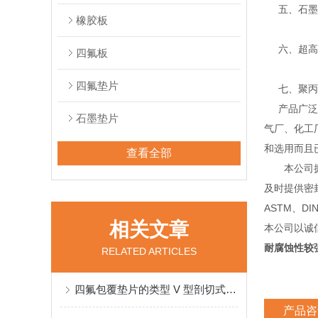
五、石墨系
橡胶板
六、超高分
四氟板
四氟垫片
七、聚丙烯
产品广泛应
石墨垫片
气厂、化工
和选用而且
查看全部
本公司拥有
及时提供密
ASTM、D
相关文章
本公司以诚
耐腐蚀性较
RELATED ARTICLES
四氟包覆垫片的类型 V 型剖切式把四氟片从外到内壁割开适用低压，经济型
产品咨