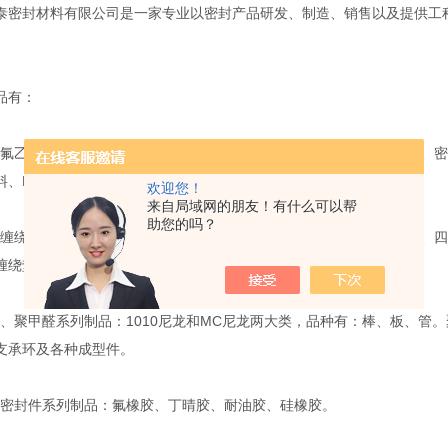
泰密封材料有限公司是一家专业以密封产品研发、制造、销售以及提供工
。
品有：
乙烯密封件系列制品：管、棒、板、车削板、薄膜、生料带、垫圈、密
料、F4盘根及各种规格液下泵轴套。
欢迎您！
来自局域网的朋友！有什么可以帮
助您的吗？
绕垫密封件系列制品：不锈钢金属缠绕垫（外环、内环、内外环）、四
缠绕垫、高压石棉垫、非石棉垫、包氟垫。
聚甲醛系列制品：1010尼龙和MC尼龙两大类，品种有：棒、板、管。
支承环及各种成型件。
封件系列制品：氟橡胶、丁晴胶、耐油胶、硅橡胶。