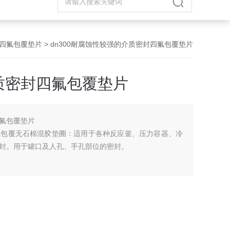
四氟包覆垫片
> dn300耐腐蚀性较强的介质密封四氟包覆垫片
质密封四氟包覆垫片
氟包覆垫片
氟包覆无石棉混胶垫圈：适用于各种反应釜、压力容器、冷
封。用于罐口及人孔、手孔部位的密封。