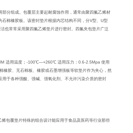
两部分组成。包覆层主要起耐腐蚀作用，通常由聚四氟乙烯材
为石棉橡胶板。该密封垫片根据内芯结构不同，分V型、U型
清洁也常常采用聚四氟乙烯垫片进行密封。四氟夹包垫片广泛
M 适用温度；-100℃—+260℃ 适用压力：0.6-2.5Mpa 使用
石棉橡胶、无石棉板、橡胶或石墨增强板等软垫片作为夹心，然
应用于各种强酸、强碱、强氧化剂、不允许污染介质的密封
四氟乙烯包覆垫片特殊的组合设计能应用于食品及医药等行业那些