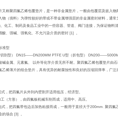
片又称聚四氟乙烯包覆垫片，是一种非金属垫片，一般由包覆层及嵌入物
入物（填料）为弹性较好的带或不带金属增强层的非金属密封材料，通常
油、化工、制药及食品工业中的一些容器、管道、阀门连接，为保证物料
酸、强碱、强氧化、不允污染介质的密封 [1] 。
标准型
（切剖型） DN15——DN200MM PTFE U型（折包型） DN200——5000M
酸碱金属、元素氟、 以外等化学介质无所不耐。聚四氟乙烯包覆垫片由
氟乙烯薄片的组合垫片，具有优异的耐腐蚀性和良好的压缩回弹率，广泛
，剖切式，把四氟片从外到内壁割开适用低压，经济型。
，机加工（方形），由四氟板机械车削而成，适用中、高压。
，折包式，把四氟带包边后加热粘接而成，一般用于直径大于200mm. 聚
的场合 [3] 。