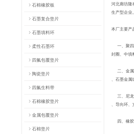
河北廊坊隆
石棉橡胶板
生产型企业
石墨复合垫片
本厂主要产
石墨填料环
一、聚四氟
柔性石墨环
封圈、中填
四氟包覆垫片
二、金属缠
陶瓷垫片
、石墨金属
四氟生料带
三、尼龙、
石棉橡胶垫片
、导向环、
金属包覆垫片
四、橡胶密
石棉垫片