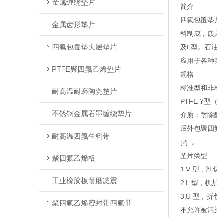
金属缠绕垫片
简介
四氟包覆垫
金属齿形垫片
料制成，嵌
四氟包覆垫夹层垫片
及L型。石
应用于各种强
PTFE聚四氟乙烯垫片
规格
标准型和非
耐高温耐磨陶瓷垫片
PTFE Y型
不锈钢金属石墨缠绕垫片
介质：耐除
后外包聚四
耐高温四氟生料带
[2] 。
垫片类型
聚四氟乙烯板
1.V 型
工业橡胶板耐磨减震
2.L 型
3.U 型
聚四氟乙烯密封带四氟带
不允许被污染