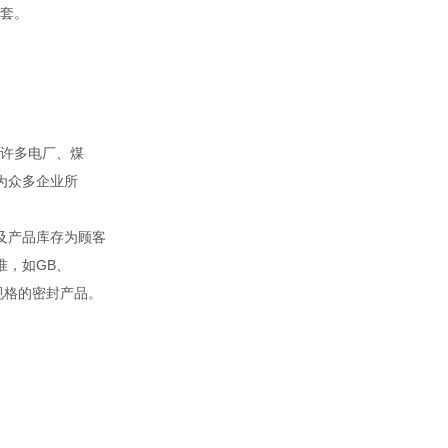
套。
。
许多电厂、煤
为众多企业所
及产品库存为顾客
准，如GB、
殊规格的密封产品。