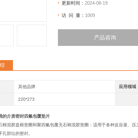
更新时间：
2024-08-19
访 问 量：
1009
产品咨询
绍
其他品牌
应用领域
220*273
强的介质密封四氟包覆垫片
石棉混胶盘根垫圈和聚四氟包覆无石棉混胶垫圈：适用于各种反应釜、压
手孔部位的密封。