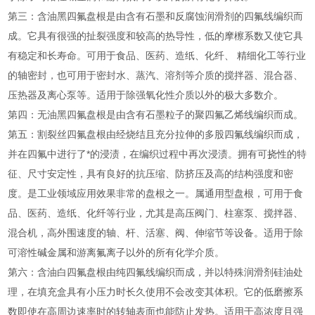
第三：含油黑四氟盘根是由含有石墨和反腐蚀润滑剂的四氟线编织而
成。它具有很强的扯裂强度和较高的热导性，低的摩檫系数又使它具
有稳定和长寿命。可用于食品、医药、造纸、化纤、 精细化工等行业
的轴密封，也可用于密封水、蒸汽、溶剂等介质的搅拌器、混合器、
压热器及离心泵等。适用于除强氧化性介质以外的极大多数介。
第四：无油黑四氟盘根是由含有石墨粒子的聚四氟乙烯线编织而成。
第五：割裂丝四氟盘根由经烧结且充分拉伸的多股四氟线编织而成，
并在四氟中进行了*的浸渍，在编织过程中再次浸渍。拥有可挠性的特
征、尺寸安定性，具有良好的抗压缩、防挤压及高的结构强度和密
度。是工业领域应用效果非常的盘根之一。属通用型盘根，可用于食
品、医药、造纸、化纤等行业，尤其是高压阀门、柱塞泵、搅拌器、
混合机，高外围速度的轴、杆、活塞、阀、伸缩节等设备。适用于除
可溶性碱金属和游离氟离子以外的所有化学介质。
第六：含油白四氟盘根由纯四氟线编织而成，并以特殊润滑剂硅油处
理，在填充盒具有小压力时长久使用不会改变其体积。它的低磨擦系
数即使在高周边速率时的转轴表面也能防止发热。适用于高浓度且强