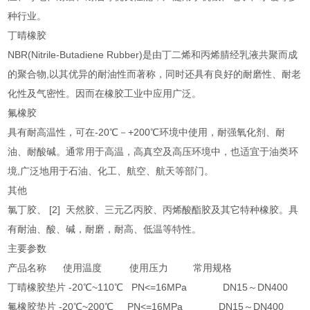
种行业。
丁晴橡胶
NBR(Nitrile-Butadiene Rubber)是由丁二烯和丙烯腈经乳液共聚而成
的聚合物,以其优异的耐油性而著称，同时还具有良好的耐磨性、耐老
化性及气密性。因而在橡胶工业中应用广泛。
氟橡胶
具有耐高温性，可在-20℃－+200℃环境中使用，耐强氧化剂、耐
油、耐酸碱。通常用于高温，高真空及高压环境中，也适宜于油类环
境,广泛地用于石油、化工、航空、航天等部门。
其他
氯丁胶、 [2] 天然胶、三元乙丙胶、丙烯酸酯胶及其它特种橡胶。具
有耐油、酸、碱，耐磨，耐高、低温等特性。
主要参数
产品名称 使用温度 使用压力 常用规格
丁晴橡胶垫片 -20℃~110℃ PN<=16MPa DN15～DN400
氟橡胶垫片 -20℃~200℃ PN<=16MPa DN15～DN400