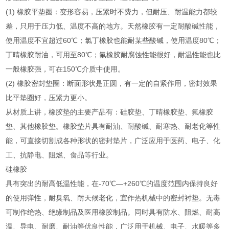
(1) 橡胶平垫圈：变形容易，压紧时不费力，但耐压、耐温能力都较
差，只用于压力低、温度不高的地方。天然橡胶有一定耐酸碱性能，
使用温度不宜超过60℃；氯丁橡胶也能耐某些酸碱，使用温度80℃；
丁晴橡胶耐油，可用至80℃；氟橡胶耐腐蚀性能很好，耐温性能也比
一般橡胶强，可在150℃介质中使用。
(2) 橡胶密封垫圈：断面形状是正圆，有一定的自紧作用，密封效果
比平垫圈好，压紧力更小。
从材质上讲，橡胶垫的主要产品有：硅胶垫、丁晴橡胶垫、氟橡胶
垫、其他橡胶垫。橡胶垫片具有耐油、耐酸碱、耐寒热、耐老化等性
能，可直接切割成各种形状的密封垫片，广泛应用于医药、电子、化
工、抗静电、阻燃、食品等行业。
硅橡胶
具有突出的耐高低温性能，在-70℃—+260℃的温度范围内保持良好
的使用弹性，耐臭氧、耐天候老化，宜作热机械中的密封衬垫。无毒
可制作绝热、绝缘制品及医用橡胶制品。同时具有防水、阻燃、耐高
温、导电、耐磨、耐油等优良性能，广泛用于机械、电子、水暖等多