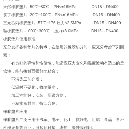
天然橡胶垫片 -50℃~80℃ PN<=16MPa DN15～DN400
氯丁橡胶垫片 -20℃~100℃ PN<=16MPa DN15～DN400
三元乙丙橡胶垫片 -57℃~176 压力<2.5MPa DN15～DN400
硅橡胶垫片 -100℃~300℃ 压力<3.0MPa DN15～DN400
橡胶垫片使用标准
充分发挥各种垫片的特点，在使用的橡胶垫片时，应充分考虑下列因
素：
有良好的弹性和恢复性，能适应压力变化和温度波动有适当的柔
软性，能与接触面很好地贴合；
不污染工艺介质；
低温时不硬化，收缩量小；
加工性能好，安装、压紧方便；
不粘接密封面、拆卸容易。
橡胶垫片应用
橡胶垫片广泛应用于汽车、电子、化工、抗静电、阻燃、食品、各种
机械设备等行业，可起到衬垫、密封、缓冲等作用。