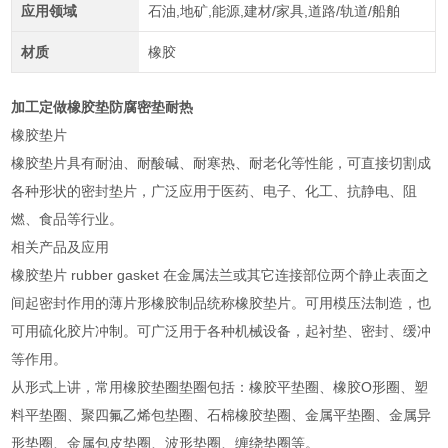
应用领域
石油,地矿,能源,建材/家具,道路/轨道/船舶
材质
橡胶
加工定做橡胶垫防腐密垫耐热
橡胶垫片
橡胶垫片具有耐油、耐酸碱、耐寒热、耐老化等性能，可直接切割成
各种形状的密封垫片，广泛应用于医药、电子、化工、抗静电、阻
燃、食品等行业。
相关产品及应用
橡胶垫片 rubber gasket 在金属法兰或其它连接部位两个静止表面之
间起密封作用的薄片形橡胶制品统称橡胶垫片。可用模压法制造，也
可用硫化胶片冲制。可广泛用于各种机械设备，起衬垫、密封、缓冲
等作用。
从形式上讲，常用橡胶垫圈垫圈包括：橡胶平垫圈、橡胶O形圈、塑
料平垫圈、聚四氟乙烯包垫圈、石棉橡胶垫圈、金属平垫圈、金属异
形垫圈、金属包皮垫圈、波形垫圈、缠绕垫圈等。