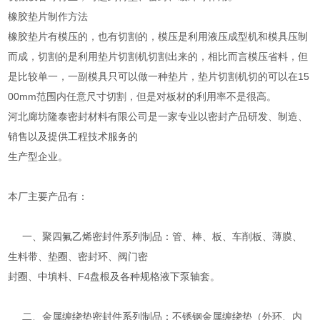
橡胶垫片制作方法
橡胶垫片有模压的，也有切割的，模压是利用液压成型机和模具压制
而成，切割的是利用垫片切割机切割出来的，相比而言模压省料，但
是比较单一，一副模具只可以做一种垫片，垫片切割机切的可以在15
00mm范围内任意尺寸切割，但是对板材的利用率不是很高。
河北廊坊隆泰密封材料有限公司是一家专业以密封产品研发、制造、
销售以及提供工程技术服务的
生产型企业。
本厂主要产品有：
一、聚四氟乙烯密封件系列制品：管、棒、板、车削板、薄膜、
生料带、垫圈、密封环、阀门密
封圈、中填料、F4盘根及各种规格液下泵轴套。
二、金属缠绕垫密封件系列制品：不锈钢金属缠绕垫（外环、内