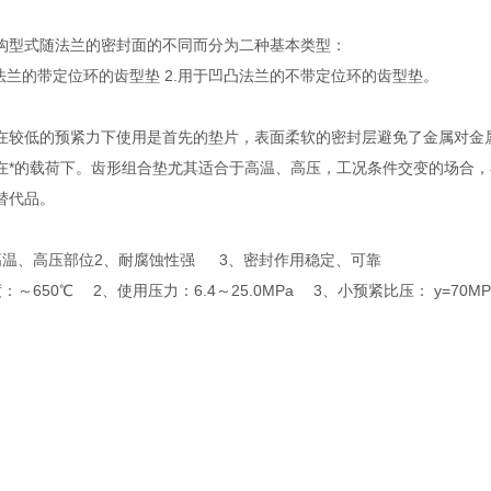
构型式随法兰的密封面的不同而分为二种基本类型：
面法兰的带定位环的齿型垫 2.用于凹凸法兰的不带定位环的齿型垫。
在较低的预紧力下使用是首先的垫片，表面柔软的密封层避免了金属对金
在*的载荷下。齿形组合垫尤其适合于高温、高压，工况条件交变的场合
替代品。
高温、高压部位2、耐腐蚀性强 3、密封作用稳定、可靠
：～650℃ 2、使用压力：6.4～25.0MPa 3、小预紧比压： y=70MP