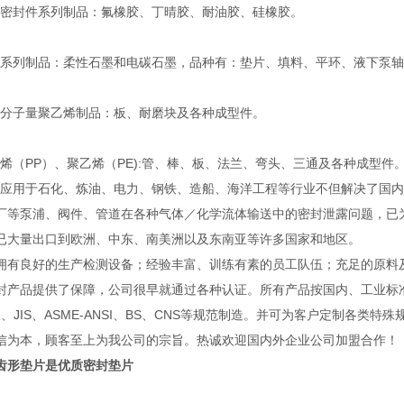
封件系列制品：氟橡胶、丁晴胶、耐油胶、硅橡胶。
列制品：柔性石墨和电碳石墨，品种有：垫片、填料、平环、液下泵轴
子量聚乙烯制品：板、耐磨块及各种成型件。
（PP）、聚乙烯（PE):管、棒、板、法兰、弯头、三通及各种成型件
用于石化、炼油、电力、钢铁、造船、海洋工程等行业不但解决了国内
厂等泵浦、阀件、管道在各种气体／化学流体输送中的密封泄露问题，已
已大量出口到欧洲、中东、南美洲以及东南亚等许多国家和地区。
良好的生产检测设备；经验丰富、训练有素的员工队伍；充足的原料
封产品提供了保障，公司很早就通过各种认证。所有产品按国内、工业标
IN、JIS、ASME-ANSI、BS、CNS等规范制造。并可为客户定制各类特
信为本，顾客至上为我公司的宗旨。热诚欢迎国内外企业公司加盟合作！
齿形垫片是优质密封垫片