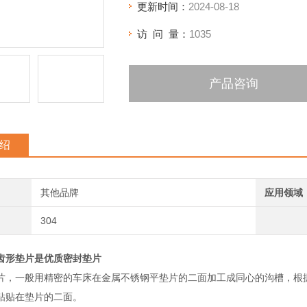
更新时间：
2024-08-18
访 问 量：
1035
产品咨询
绍
其他品牌
应用领域
304
齿形垫片是优质密封垫片
片，一般用精密的车床在金属不锈钢平垫片的二面加工成同心的沟槽，根据
粘贴在垫片的二面。