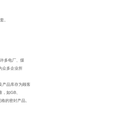
套。
。
许多电厂、煤
为众多企业所
及产品库存为顾客
准，如GB、
殊规格的密封产品。