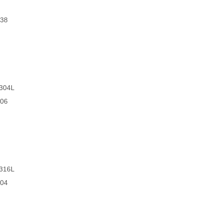
038
304L
306
316L
404