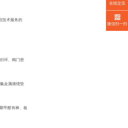
在线交流
程技术服务的
微信扫一扫
封环、阀门密
氟金属缠绕垫
聚甲醛有棒、板