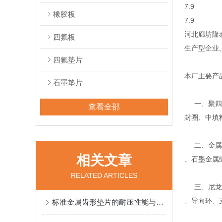
7.9
橡胶板
7.9
河北廊坊隆
四氟板
生产型企业
四氟垫片
本厂主要产
石墨垫片
一、聚四氟
查看全部
封圈、中填
二、金属缠
相关文章
、石墨金属
RELATED ARTICLES
三、尼龙、
、导向环、
标准金属齿形垫片的耐压性能与密封效果解析