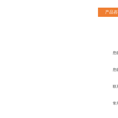
产品咨
您
您
联
常