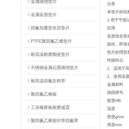
金属缠绕垫片
分类
本垫片的结
金属齿形垫片
1.用于平
四氟包覆垫夹层垫片
应用
齿形组合垫
PTFE聚四氟乙烯垫片
损伤，即使
垫片的理想
耐高温耐磨陶瓷垫片
性能特点
不锈钢金属石墨缠绕垫片
1、适用于
1、使用温度
耐高温四氟生料带
金属材料
德国牌号
聚四氟乙烯板
硬度HB
工业橡胶板耐磨减震
温度
密度g/cm
聚四氟乙烯密封带四氟带
厚度mm