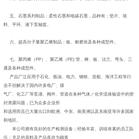
五、石墨系列制品：柔性石墨和电碳石墨，品种有：垫片、填
料、平环、液下泵轴套。
六、超高分子量聚乙烯制品：板、耐磨块及各种成型件。
七、聚丙烯（PP）、聚乙烯（PE):管、棒、板、法兰、弯头、三
通及各种成型件。
产品广泛应用于石化、炼油、电力、钢铁、造船、海洋工程等行
业不但解决了国内许多电厂、煤
气厂、化工厂等泵浦、阀件、管道在各种气体／化学流体输送中的密
封泄露问题，已为众多企业所
和选用而且已大量出口到欧洲、中东、南美洲以及东南亚等许多国家
和地区。
本公司拥有良好的生产检测设备；经验丰富、训练有素的员工队
伍；充足的原料及产品库存为顾客