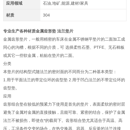
应用领域
石油,地矿,能源,建材/家具
材质
304
专业生产各种材质金属齿形垫 法兰垫片
金属齿形垫片，一般用精密的车床在金属不锈钢平垫片的二面加工成
同心的沟槽，根据不同的介质，可 选择柔性石墨、PTFE、无石棉板
或其它一些软金属，粘贴在垫片的二面。
分类
本垫片的结构型式随法兰的密封面的不同而分为二种基本类型：
1.用于平面法兰的带定位环的齿型垫 2.用于凹凸法兰的不带定位环的
齿型垫。
应用
齿形组合垫在较低的预紧力下使用是首先的垫片，表面柔软的密封层
避免了金属对金属的直接接触，且能可靠、紧密的结合，保护了金属
法兰不被损伤，即使在*的载荷下。齿形组合垫尤其适合于高温、高
压，工况条件交变的场合，在热交换器、容器、反应釜的法兰连接