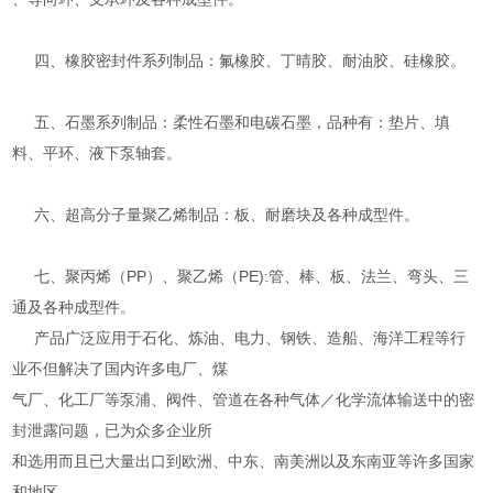
四、橡胶密封件系列制品：氟橡胶、丁晴胶、耐油胶、硅橡胶。
五、石墨系列制品：柔性石墨和电碳石墨，品种有：垫片、填
料、平环、液下泵轴套。
六、超高分子量聚乙烯制品：板、耐磨块及各种成型件。
七、聚丙烯（PP）、聚乙烯（PE):管、棒、板、法兰、弯头、三
通及各种成型件。
产品广泛应用于石化、炼油、电力、钢铁、造船、海洋工程等行
业不但解决了国内许多电厂、煤
气厂、化工厂等泵浦、阀件、管道在各种气体／化学流体输送中的密
封泄露问题，已为众多企业所
和选用而且已大量出口到欧洲、中东、南美洲以及东南亚等许多国家
和地区。