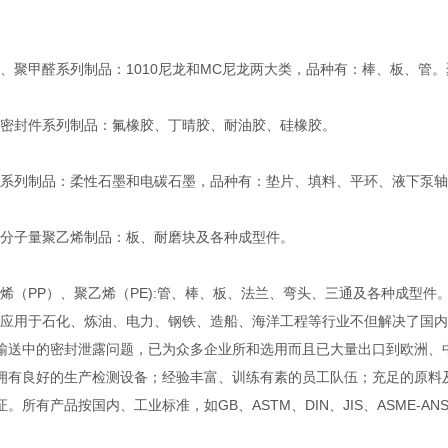
聚甲醛系列制品：1010尼龙和MC尼龙两大类，品种有：棒、板、管
封件系列制品：氟橡胶、丁晴胶、耐油胶、硅橡胶。
列制品：柔性石墨和电碳石墨，品种有：垫片、填料、平环、液下泵轴
子量聚乙烯制品：板、耐磨块及各种成型件。
（PP）、聚乙烯（PE):管、棒、板、法兰、弯头、三通及各种成型件
用于石化、炼油、电力、钢铁、造船、海洋工程等行业不但解决了国内
输送中的密封泄露问题，已为众多企业所和选用而且已大量出口到欧洲
良好的生产检测设备；经验丰富、训练有素的员工队伍；充足的原料及
。所有产品按国内、工业标准，如GB、ASTM、DIN、JIS、ASME-A