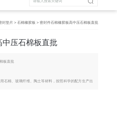
密封垫片
>
石棉橡胶板
> 密封件石棉橡胶板高中压石棉板直批
高中压石棉板直批
棉板直批
是用石棉、玻璃纤维、陶土等材料，按照科学的配方生产出
够承受1400℃左右。可用于绝热、保温隔音、锅炉、钢铁
缘。