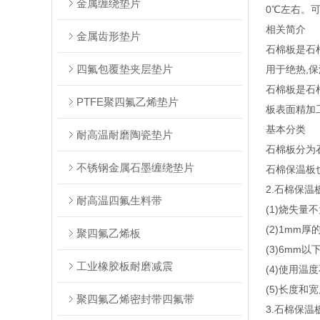
金属缠绕垫片
0℃左右。
相关简介
金属齿形垫片
石棉板是石棉
四氟包覆垫夹层垫片
用于绝热,保
石棉板是石
PTFE聚四氟乙烯垫片
板表面精加
基本分类
耐高温耐磨陶瓷垫片
石棉板分为
不锈钢金属石墨缠绕垫片
石棉保温板
2.石棉保温
耐高温四氟生料带
(1)烧失量
(2)1mm
聚四氟乙烯板
(3)6mm
工业橡胶板耐磨减震
(4)使用温度
(5)长度和
聚四氟乙烯密封带四氟带
3.石棉保