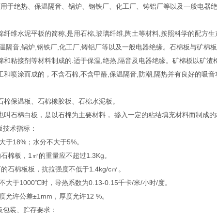
可用于绝热、保温隔音、锅炉、钢铁厂、化工厂、铸铝厂等以及一般电器
纤维水泥平板的简称,是用石棉,玻璃纤维,陶土等材料,按照科学的配方生产
温隔音,锅炉,钢铁厂,化工厂,铸铝厂等以及一般电器绝缘。石棉板与矿棉板
棉和粘接剂等材料制成的.适于保温,绝热,隔音及电器绝缘。矿棉板以矿渣棉为
工和喷涂而成的，不含石棉,不含甲醛,保温隔音,防潮,隔热并有良好的吸
石棉保温板、石棉橡胶板、石棉水泥板。
也叫石棉白板，是以石棉为主要材料， 掺入一定的粘结填充材料而制成
板技术指标：
不大于18%；水分不大于5%。
厚的石棉板，1㎡的重量应不超过1.3Kg。
以下的石棉板板，抗拉强度不低于1.4kg/c㎡。
不大于1000℃时，导热系数为0.13-0.15千卡/米/小时/度。
宽度允许公差±1mm，厚度允许12 %。
温板包装、贮存要求：