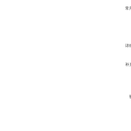
常
详
补