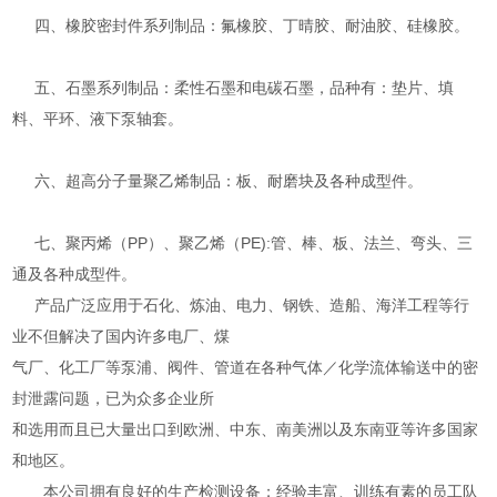
四、橡胶密封件系列制品：氟橡胶、丁晴胶、耐油胶、硅橡胶。
五、石墨系列制品：柔性石墨和电碳石墨，品种有：垫片、填
料、平环、液下泵轴套。
六、超高分子量聚乙烯制品：板、耐磨块及各种成型件。
七、聚丙烯（PP）、聚乙烯（PE):管、棒、板、法兰、弯头、三
通及各种成型件。
产品广泛应用于石化、炼油、电力、钢铁、造船、海洋工程等行
业不但解决了国内许多电厂、煤
气厂、化工厂等泵浦、阀件、管道在各种气体／化学流体输送中的密
封泄露问题，已为众多企业所
和选用而且已大量出口到欧洲、中东、南美洲以及东南亚等许多国家
和地区。
本公司拥有良好的生产检测设备；经验丰富、训练有素的员工队