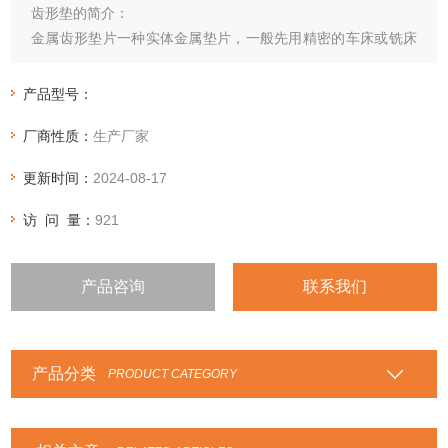
齿形垫的简介：
金属齿形垫片一种实体金属垫片，一般先用精密的车床或铣床
在金属平垫片的二面加工成同心的90度夹角形成波形的锯齿形
沟槽，由于与其它密封面的接触是多个同心圆的线接触，因此
产品型号：
具有迷宫密封作用，根据不同的介质和工况条件，可选择不同
厂商性质：
生产厂家
的金属材料
更新时间：
2024-08-17
访 问 量：
921
产品咨询
联系我们
产品分类
PRODUCT CATEGORY