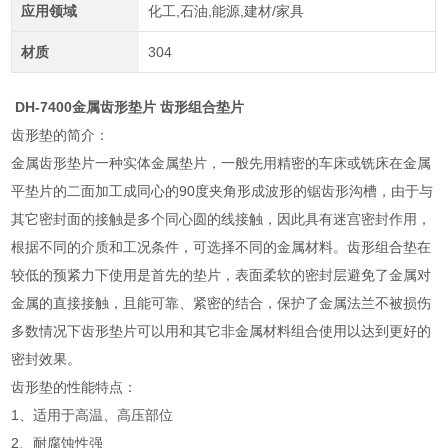
应用领域
化工,石油,能源,建材/家具
材质
304
DH-7400金属齿形垫片 齿形组合垫片
齿形垫的简介：
金属齿形垫片一种实体金属垫片，一般先用精密的车床或铣床在金属
平垫片的二面加工成同心的90度夹角形成波形的锯齿形沟槽，由于与
其它密封面的接触是多个同心圆的线接触，因此具有迷宫密封作用，
根据不同的介质和工况条件，可选择不同的金属材料。齿形组合垫在
较低的预紧力下使用是首先的垫片，表面柔软的密封层避免了金属对
金属的直接接触，且能可靠、紧密的结合，保护了金属法兰不被损伤
多数情况下齿形垫片可以用和其它非金属材料组合使用以达到更好的
密封效果。
齿形垫的性能特点：
1、适用于高温、高压部位
2、耐腐蚀性强