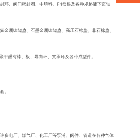
环、阀门密封圈、中填料、F4盘根及各种规格液下泵轴
氟金属缠绕垫、石墨金属缠绕垫、高压石棉垫、非石棉垫、
。聚甲醛有棒、板、导向环、支承环及各种成型件。
套。
。
许多电厂、煤气厂、化工厂等泵浦、阀件、管道在各种气体