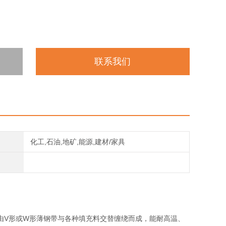
联系我们
化工,石油,地矿,能源,建材/家具
由V形或W形薄钢带与各种填充料交替缠绕而成，能耐高温、