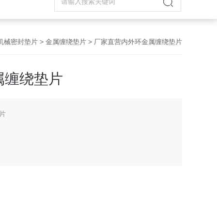
机械密封垫片
>
金属缠绕垫片
> 厂家直营内外环金属缠绕垫片
属缠绕垫片
片
封垫片，为半金属密合垫中回弹性高的垫片，由V形或W形
耐高温、高压和适应超低温或真空下的条件使用