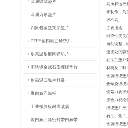
金属缠绕垫片
高压和适应
来制作，为
金属齿形垫片
求不高。
四氟包覆垫夹层垫片
主要用途
回弹性优良
PTFE聚四氟乙烯垫片
自动调整，
连接处的静
耐高温耐磨陶瓷垫片
在法兰垫外
不锈钢金属石墨缠绕垫片
材料及工时
金属缠绕垫片
耐高温四氟生料带
叠螺旋缠绕
锁紧力要求
聚四氟乙烯板
接合力易松
工业橡胶板耐磨减震
缠绕垫片应
石油、化工
聚四氟乙烯密封带四氟带
金属缠绕垫