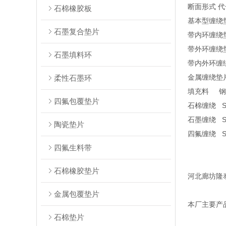
断面形式 代
石棉橡胶板
基本型缠绕垫片
石墨复合垫片
带内环缠绕垫
带外环缠绕垫
石墨填料环
带内外环缠绕
金属缠绕垫
柔性石墨环
填充料
四氟包覆垫片
石棉缠绕 
石墨缠绕 S
陶瓷垫片
四氟缠绕 S
四氟生料带
SUS 
石棉橡胶垫片
河北廊坊隆
金属包覆垫片
本厂主要产
石棉垫片