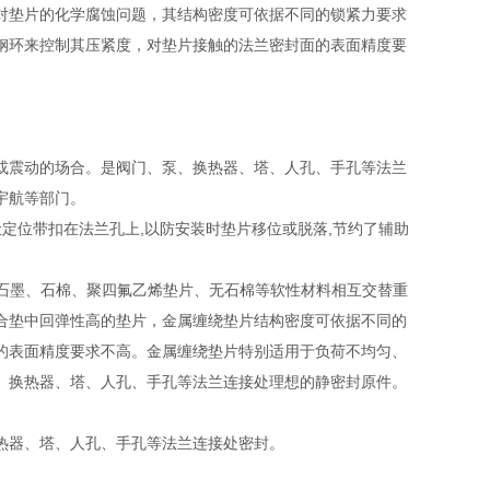
对垫片的化学腐蚀问题，其结构密度可依据不同的锁紧力要求
钢环来控制其压紧度，对垫片接触的法兰密封面的表面精度要
或震动的场合。是阀门、泵、换热器、塔、人孔、手孔等法兰
宇航等部门。
让定位带扣在法兰孔上,以防安装时垫片移位或脱落,节约了辅助
金材料与石墨、石棉、聚四氟乙烯垫片、无石棉等软性材料相互交替重
合垫中回弹性高的垫片，金属缠绕垫片结构密度可依据不同的
的表面精度要求不高。金属缠绕垫片特别适用于负荷不均匀、
、换热器、塔、人孔、手孔等法兰连接处理想的静密封原件。
热器、塔、人孔、手孔等法兰连接处密封。