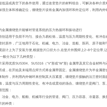
超低温或真空下的条件使用，通过改变垫片的材料组合，可解决各种介质
加强主体和准确定位，缠绕垫片设有金属内加强环和外定位环，利用内外
的金属缠绕垫片能够对管道系统的压力热循环和振动进行
特别适用于负荷不均匀、接合力易松弛，温度与压力周期性变化、有冲击
密封原件，广泛地用于石化、机械、电力、冶金、造船、医药、原子能和
观设计上为了安装方便,根据垫片口径大小,在垫片外围焊上2~8个定位带,
.一般分为以下几种类型：
采用优质SUS304、SUS316（“V"形或“W"形) 金属带及其它合
而成，在开始及末端用点焊方式将金属带固定。金属缠绕垫片为半金属密
来制作，并利用内外钢环来控制其大压紧度，缠绕垫片接触的法兰密封面
弛，温度与压力周期性变化、有冲击或震动的场合。缠绕垫片是阀门、泵
用范围：
、冶金、电力、船舶、机械等行业的管道、阀门、压力容器、冷凝器、换
片的种类：