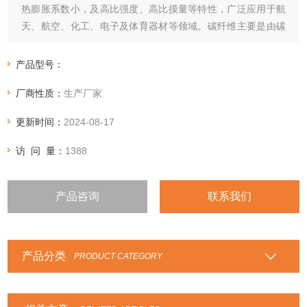
热膨胀系数小，及高比强度、高比摸量等特性，广泛应用于航
天、航空、化工、电子及体育器材等领域。碳纤维主要是由碳
元素组成的一种特种纤维，其含碳量随种类不同而异，一般在
90%以上
产品型号：
厂商性质：
生产厂家
更新时间：
2024-08-17
访 问 量：
1388
产品咨询
联系我们
产品分类
PRODUCT CATEGORY