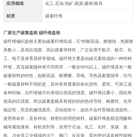
应用领域
化工,石油,地矿,能源,建材/家具
材质
碳素纤维
厂家生产碳素盘根 碳纤维盘根
碳纤维编织盘根主要由碳素纤维组成，它*的耐高温，耐烧蚀，热膨胀
系数小，及高比强度、高比摸量等特性，广泛应用于航天、航空、化
工、电子及体育器材等领域。碳纤维主要是由碳元素组成的一种特种
纤维，其含碳量随种类不同而异，一般在90%以上。碳纤维具有一般
碳素材料的特性，如耐高温、耐摩擦、导电、导热及耐腐蚀等，但与
一般碳素材料不同的是，其外形有显著的各向异性、柔软、可加工成
各种织物，沿纤维轴方向表现出很高的强度。碳纤维比重小，因此有
很高的比强度。所以碳素盘根具有很好的的热传导性、耐磨性、化学
稳定性，而且机械强度高、启动扭矩小，故此不会对泵轴造成损伤，
使用寿命长，是各种动、静密封的理想材料。碳素纤维盘根适用酸和
碱等腐蚀液体、有机溶剂等，应用于石油、化工、化纤、采煤、发
电、冶金等工业领域的法兰、阀门、反应釜、泵的密封该盘根性能独