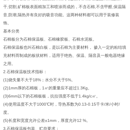
干,切割,矿棉板表面精加工和喷涂而成的，不含石棉,不含甲醛,保温隔
音,防潮,隔热并有良好的吸音功能。这两种材料都可以用于装修装
饰。
基本分类
石棉板分为石棉保温板、石棉橡胶板、石棉水泥板。
石棉保温板也叫石棉白板，是以石棉为主要材料， 掺入一定的粘结填
充材料而制成的板状材料，适用于绝热、保温、隔音及一般电器绝缘
之用。
2.石棉保温板技术指标：
(1)烧失量不大于18%；水分不大于5%。
(2)1mm厚的石棉板，1㎡的重量应不超过1.3Kg。
(3)6mm以下的石棉板板，抗拉强度不低于1.4kg/c㎡。
(4)使用温度不大于1000℃时，导热系数为0.13-0.15千卡/米/小时/
度。
(5)长度和宽度允许公差±1mm，厚度允许12 %。
3.石棉保温板包装、贮存要求：