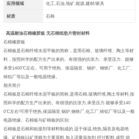
应用领域
化工,石油,地矿,能源,建材/家具
材质
石棉
高温耐油石棉橡胶板 无石棉纸垫片密封材料
石棉橡胶板
石棉板是石棉纤维水泥平板的简称，是用石棉、玻璃纤维、陶土等材
料，按照科学的配方生产出来的。有很强的抗张力、承受压力、能够
承受1400℃左右。可用于绝热、保温隔音、锅炉、钢铁厂、化工厂、
铸铝厂等以及一般电器绝缘。
相关简介
石棉板是石棉纤维水泥平板的简称,是用石棉,玻璃纤维,陶土等材料,按
照科学的配方生产出来的。有很强的抗张力,承受压力.能够承受140
0℃左右!可用于绝热,保温隔音,锅炉,钢铁厂,化工厂,铸铝厂等以及一般
电器绝缘。石棉板与矿棉板的区别:
石棉板是石棉和粘接剂等材料制成的.适于保温,绝热,隔音及电器绝
缘。矿棉板以矿渣棉为主要原料,加入适量添加剂,经过配料,成型,烘