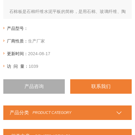
石棉板是石棉纤维水泥平板的简称，是用石棉、玻璃纤维、陶
土等材料，按照科学的配方生产出来的。有很强的抗张力、承
受压力、能够承受1400℃左右。可用于绝热、保温隔音、锅
产品型号：
炉、钢铁厂、化工厂、铸铝厂等以及一般电器绝缘。
厂商性质：
生产厂家
更新时间：
2024-08-17
访 问 量：
1039
产品咨询
联系我们
产品分类
PRODUCT CATEGORY