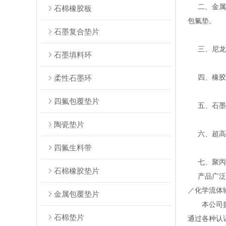
二、金属缠
石棉橡胶板
包氟垫。
石墨复合垫片
三、尼龙、
石墨填料环
四、橡胶密
柔性石墨环
四氟包覆垫片
五、石墨系
陶瓷垫片
六、超高分
四氟生料带
七、聚丙烯
石棉橡胶垫片
产品广泛应
／化学流体
金属包覆垫片
本公司拥有
石棉垫片
通过各种认证