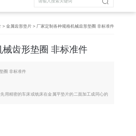
片
>
金属齿形垫片
> 厂家定制各种规格机械齿形垫圈 非标准件
械齿形垫圈 非标准件
垫圈 非标准件
般先用精密的车床或铣床在金属平垫片的二面加工成同心的
于与其它密封面的接触是多个同心圆的线接触，因此具有迷
件，可选择不同的金属材料