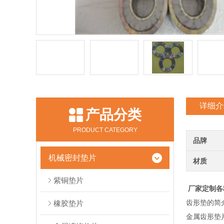
详细介
产品分类
PRODUCT CATEGORY
品牌
机械密封垫片
材质
紫铜垫片
厂家定制各
齿形垫的简
橡胶垫片
金属齿形垫