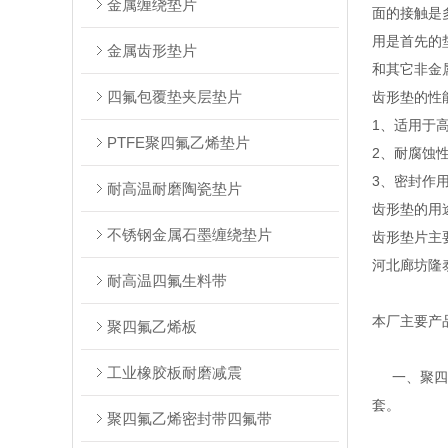
金属缠绕垫片
面的接触是
用是首先的
金属齿形垫片
和其它非金
四氟包覆垫夹层垫片
齿形垫的性
1、适用于
PTFE聚四氟乙烯垫片
2、耐腐蚀
3、密封作
耐高温耐磨陶瓷垫片
齿形垫的用
不锈钢金属石墨缠绕垫片
齿形垫片主
河北廊坊隆
耐高温四氟生料带
本厂主要产
聚四氟乙烯板
工业橡胶板耐磨减震
一、聚四氟
套。
聚四氟乙烯密封带四氟带