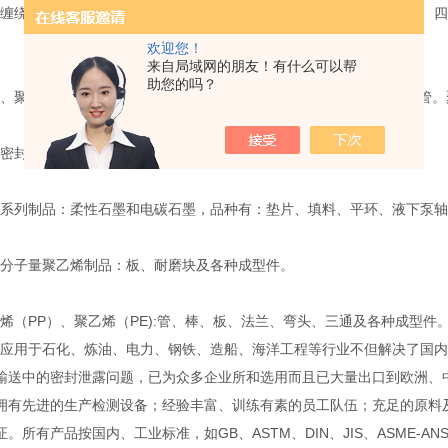
绕垫密封件系列制品：不锈钢金属缠绕垫（外环、内环、内外环）、四
欢迎您！
来自局域网的朋友！有什么可以帮
助您的吗？
聚甲醛系列制品：1010尼龙和MC尼龙两大类，品种有：棒、板、管
封件系列制品：氟橡胶、丁晴胶、耐油胶、硅橡胶。
列制品：柔性石墨和电碳石墨，品种有：垫片、填料、平环、液下泵轴
子量聚乙烯制品：板、耐磨块及各种成型件。
（PP）、聚乙烯（PE):管、棒、板、法兰、弯头、三通及各种成型件
用于石化、炼油、电力、钢铁、造船、海洋工程等行业不但解决了国内
输送中的密封泄露问题，已为众多企业所和选用而且已大量出口到欧洲
先进的生产检测设备；经验丰富、训练有素的员工队伍；充足的原料及
。所有产品按国内、工业标准，如GB、ASTM、DIN、JIS、ASME-A