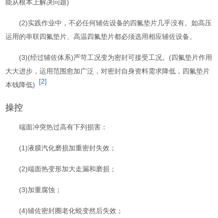
能从根本上解决问题)
(2)实践作业中，不必任何辅佐设备的四氟垫片几乎没有。如高压
运用的串联四氟垫片、高温四氟垫片都必须选用相应辅佐设备。
(3)(经过辅佐体系)严苛工况变为密封可接受工况。(四氟垫片作用
大大进步，运用范围愈加广泛，对密封自身资料需求降低，四氟垫片
[2]
本钱降低)
操控
端面冲突热过高有下列损害：
(1)液膜汽化磨损加重密封失效；
(2)端面热变形加大走漏和磨损；
(3)加重腐蚀；
(4)辅佐密封圈老化蜕变然后失效；