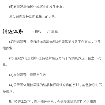
(5)石墨浸渍物碳化或熔化而发生走漏。
所以端面温升是四氟垫片的大敌。
辅佐体系
播报
编辑
(1)削减温升，坚持端面杰出光滑.(使四氟垫片各零件杰出，正常
地作业)
(2)(在易汽化介质中)坚持密封腔压力高于饱满蒸汽压，使之不汽
化。
(3)在低温泵中保温文供热。
(4)关于固体颗粒呈现的结晶和强腐蚀介质的密封，能坚持密封不
受损坏。
5、较好工况下，选用辅佐体系，会进步密封稳定性和运用寿