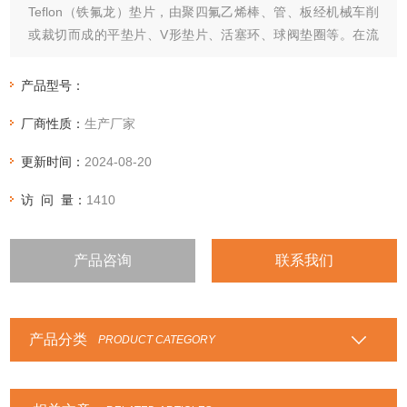
Teflon（铁氟龙）垫片，由聚四氟乙烯棒、管、板经机械车削
或裁切而成的平垫片、V形垫片、活塞环、球阀垫圈等。在流
体机械中(如泵、压缩机、拌和釜、离心机等)，作业条件最严
苛的部件要算四氟垫片。
产品型号：
厂商性质：
生产厂家
更新时间：
2024-08-20
访 问 量：
1410
产品咨询
联系我们
产品分类
PRODUCT CATEGORY