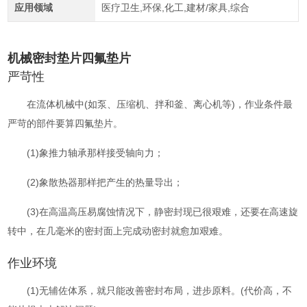
应用领域
医疗卫生,环保,化工,建材/家具,综合
机械密封垫片四氟垫片
严苛性
在流体机械中(如泵、压缩机、拌和釜、离心机等)，作业条件最
严苛的部件要算四氟垫片。
(1)象
推力轴承
那样接受轴向力；
(2)象散热器那样把产生的热量导出；
(3)在高温高压易腐蚀情况下，静密封现已很艰难，还要在高速旋
转中，在几毫米的密封面上完成动密封就愈加艰难。
作业环境
(1)无辅佐体系，就只能改善密封布局，进步原料。(代价高，不