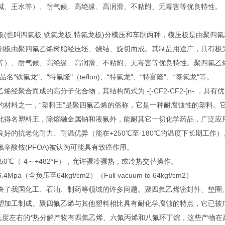
碱、王水等）、耐气候、高绝缘、高润滑、不粘附、无毒害等优良特性。
板(也叫四氟板,铁氟龙板,特氟龙板)分模压和车削两种，模压板是由聚四
削板由聚四氟乙烯树脂经压坯、烧结、旋切而成。其制品用途广，具有极为*的
）、耐气候、高绝缘、高润滑、不粘附、无毒害等优良特性。聚四氟乙烯（英文缩写
名“铁氟龙"、“特氟隆"（teflon)、“特氟龙"、“特富隆"、“泰氟龙"等。
烯经聚合而成的高分子化合物，其结构简式为 -[-CF2-CF2-]n- ，具
的材料之一，“塑料王"是聚四氟乙烯的俗称，它是一种耐腐蚀性的塑料。
此得名塑料王，除熔融金属钠和液氟外，能耐其它一切化学药品，广泛应
良好的抗老化耐力、耐温优异（能在+250℃至-180℃的温度下长期工
辛酸铵(PFOA)被认为可能具有致癌作用。
～250℃（-4～+482°F），允许骤冷骤热，或冷热交替操作。
.4Mpa（全负压至64kgf/cm2）（Full vacuum to 64kgf/cm2）
决了我国化工、石油、制药等领域的许多问题。聚四氟乙烯密封件、垫圈
塑加工制成。聚四氟乙烯与其他塑料相比具有耐化学腐蚀的特点，它已被
摄氏度左右的*热分解产物有四氟乙烯、六氟丙烯和八氟环丁烷，这些产物