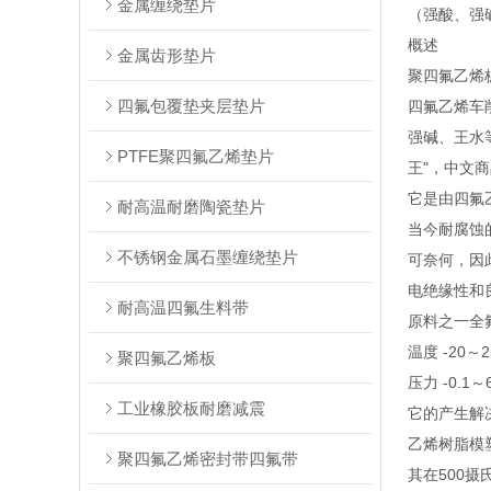
金属缠绕垫片
（强酸、强
概述
金属齿形垫片
聚四氟乙烯
四氟包覆垫夹层垫片
四氟乙烯车
强碱、王水等
PTFE聚四氟乙烯垫片
王"，中文商品
它是由四氟乙
耐高温耐磨陶瓷垫片
当今耐腐蚀
不锈钢金属石墨缠绕垫片
可奈何，因
电绝缘性和
耐高温四氟生料带
原料之一全氟
温度 -20
聚四氟乙烯板
压力 -0.1～6
工业橡胶板耐磨减震
它的产生解
乙烯树脂模
聚四氟乙烯密封带四氟带
其在500