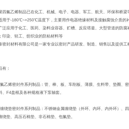
聚四氟乙烯制品已在化工、机械、电子、电器、军工、航天、环保和桥梁
适用于-180℃~+250℃温度下，主要用作电器绝缘材料及接触腐蚀介
广泛应用于化工、医药、染料业容器、贮槽、反应塔釜、大型管道的防腐
；印染、轻工、纺织业的防粘材料等
泰密封材料有限公司是一家专业以密封产品研发、制造、销售以及提供工
。
品有：
乙烯密封件系列制品：管、棒、板、车削板、薄膜、生料带、垫圈、密
料、F4盘根及各种规格液下泵轴套。
绕垫密封件系列制品：不锈钢金属缠绕垫（外环、内环、内外环）、四
缠绕垫、高压石棉垫、非石棉垫、包氟垫。