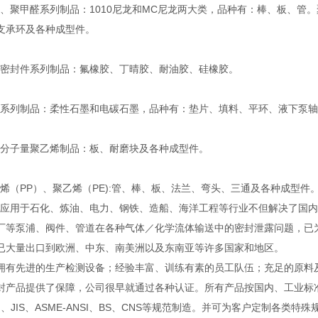
聚甲醛系列制品：1010尼龙和MC尼龙两大类，品种有：棒、板、管。
支承环及各种成型件。
封件系列制品：氟橡胶、丁晴胶、耐油胶、硅橡胶。
列制品：柔性石墨和电碳石墨，品种有：垫片、填料、平环、液下泵轴
子量聚乙烯制品：板、耐磨块及各种成型件。
（PP）、聚乙烯（PE):管、棒、板、法兰、弯头、三通及各种成型件
用于石化、炼油、电力、钢铁、造船、海洋工程等行业不但解决了国内
厂等泵浦、阀件、管道在各种气体／化学流体输送中的密封泄露问题，已
已大量出口到欧洲、中东、南美洲以及东南亚等许多国家和地区。
先进的生产检测设备；经验丰富、训练有素的员工队伍；充足的原料
封产品提供了保障，公司很早就通过各种认证。所有产品按国内、工业标
IN、JIS、ASME-ANSI、BS、CNS等规范制造。并可为客户定制各类特