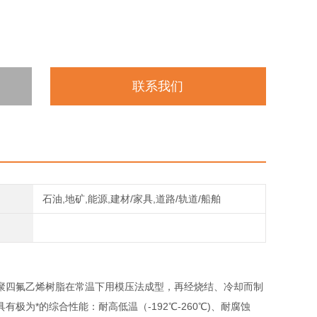
联系我们
石油,地矿,能源,建材/家具,道路/轨道/船舶
聚四氟乙烯树脂在常温下用模压法成型，再经烧结、冷却而制
为*的综合性能：耐高低温（-192℃-260℃)、耐腐蚀