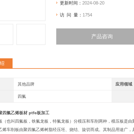
更新时间：
2024-08-20
访 问 量：
1754
产品咨询
绍
其他品牌
应用领域
四氟
四氟乙烯板材 ptfe板加工
板（也叫四氟板，铁氟龙板，特氟龙板）分模压和车削两种，模压板是由
乙烯车削板由聚四氟乙烯树脂经压坯、烧结、旋切而成。其制品用途广，具有极