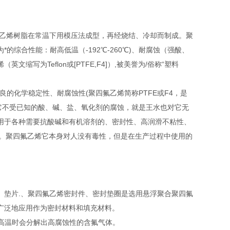
氟乙烯树脂在常温下用模压法成型，再经烧结、冷却而制成。聚
综合性能：耐高低温（-192℃-260℃)、耐腐蚀（强酸、
为Teflon或[PTFE,F4]）,被美誉为/俗称“塑料
有优良的化学稳定性、耐腐蚀性(聚四氟乙烯简称PTFE或F4，是
它不受已知的酸、碱、盐、氧化剂的腐蚀，就是王水也对它无
用于各种需要抗酸碱和有机溶剂的、密封性、高润滑不粘性、
作）。聚四氟乙烯它本身对人没有毒性，但是在生产过程中使用的
、垫片.、聚四氟乙烯密封件、密封垫圈是选用悬浮聚合聚四氟
广泛地应用作为密封材料和填充材料。
在高温时会分解出高腐蚀性的含氟气体。