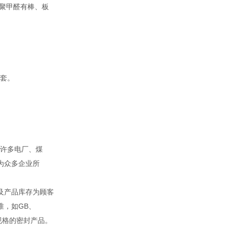
聚甲醛有棒、板
套。
。
许多电厂、煤
为众多企业所
及产品库存为顾客
准，如GB、
殊规格的密封产品。