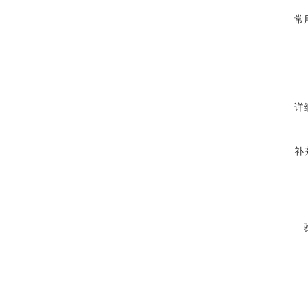
常
详
补