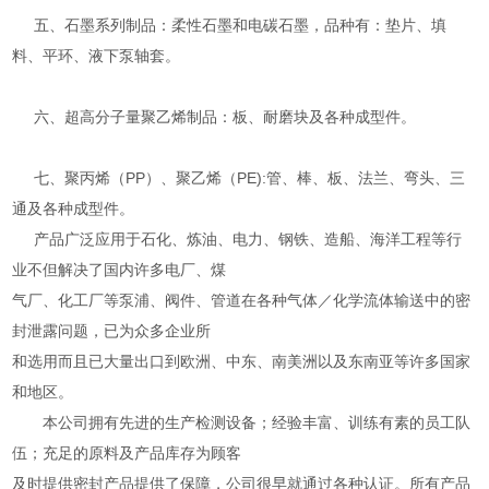
五、石墨系列制品：柔性石墨和电碳石墨，品种有：垫片、填
料、平环、液下泵轴套。
六、超高分子量聚乙烯制品：板、耐磨块及各种成型件。
七、聚丙烯（PP）、聚乙烯（PE):管、棒、板、法兰、弯头、三
通及各种成型件。
产品广泛应用于石化、炼油、电力、钢铁、造船、海洋工程等行
业不但解决了国内许多电厂、煤
气厂、化工厂等泵浦、阀件、管道在各种气体／化学流体输送中的密
封泄露问题，已为众多企业所
和选用而且已大量出口到欧洲、中东、南美洲以及东南亚等许多国家
和地区。
本公司拥有先进的生产检测设备；经验丰富、训练有素的员工队
伍；充足的原料及产品库存为顾客
及时提供密封产品提供了保障，公司很早就通过各种认证。所有产品