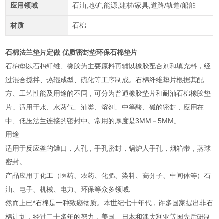
应用领域
石油,地矿,能源,建材/家具,道路/轨道/船舶
材质
石棉
石棉法兰垫片定做 优质密封垫环保石棉垫片
石棉垫以石棉纤维、橡胶为主要原料再辅以橡胶配合剂和填充料，经
过混合搅拌、热辊成型、硫化等工序制成。石棉纤维垫片根据其配
方、工艺性能及用途的不同，可分为普通橡胶垫片和耐油石棉橡胶垫
片。适用于水、水蒸气、油类、溶剂、中等酸、碱的密封，应用在
中、低压法兰连接的密封中。常用的厚度是3MM－5MM。
用途
适用于反应釜的罐口，人孔，手孔密封，锅炉人手孔，烟箱带，蒸球
密封。
产品应用于化工（医药、农药、化肥、染料、高分子、中间体等）石
油、电子、机械、电力、环保等众多领域.
然而上已*石棉是一种致癌物质。本世纪七十年代，许多国家提出非石
棉计划，经过二十多年的努力，美国、日本和澳大利亚等国先后研制