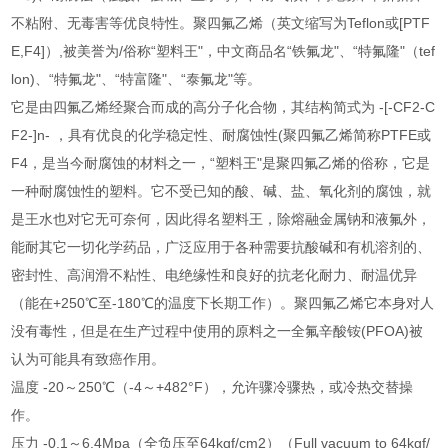
不粘附、无毒害等优良特性。聚四氟乙烯（英文缩写为Teflon或[PTF
E,F4]）,被美誉为/俗称“塑料王"，中文商品名“铁氟龙"、“特氟隆"（tef
lon)、“特氟龙"、“特富隆"、“泰氟龙"等。
它是由四氟乙烯经聚合而成的高分子化合物，其结构简式为 -[-CF2-C
F2-]n- ，具有优良的化学稳定性、耐腐蚀性(聚四氟乙烯简称PTFE或
F4，是当今耐腐蚀的材料之一，“塑料王"是聚四氟乙烯的俗称，它是
一种耐腐蚀性的塑料。它不受已知的酸、碱、盐、氧化剂的腐蚀，就
是王水也对它无可奈何，因此得名塑料王，除熔融金属钠和液氟外，
能耐其它一切化学药品，广泛应用于各种需要抗酸碱和有机溶剂的、
密封性、高润滑不粘性、电绝缘性和良好的抗老化耐力、耐温优异
（能在+250℃至-180℃的温度下长期工作）。聚四氟乙烯它本身对人
没有毒性，但是在生产过程中使用的原料之一全氟辛酸铵(PFOA)被
认为可能具有致癌作用。
温度 -20～250℃（-4～+482°F），允许骤冷骤热，或冷热交替操
作。
压力 -0.1～6.4Mpa（全负压至64kgf/cm2）（Full vacuum to 64kgf/