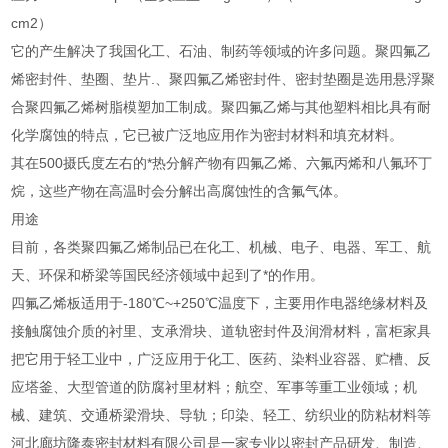
cm2）
它的产生解决了我国化工、石油、制药等领域的许多问题。聚四氟乙
烯密封件、垫圈、垫片.、聚四氟乙烯密封件、密封垫圈是选用悬浮聚
合聚四氟乙烯树脂模塑加工制成。聚四氟乙烯与其他塑料相比具有耐
化学腐蚀的特点，它已被广泛地应用作为密封材料和填充材料。
其在500摄氏度左右的*热分解产物有四氟乙烯、六氟丙烯和八氟环丁
烷，这些产物在高温时会分解出高腐蚀性的含氟气体。
用途
目前，各类聚四氟乙烯制品已在化工、机械、电子、电器、军工、航
天、环保和桥梁等国民经济领域中起到了*的作用。
四氟乙烯板适用于-180℃~+250℃温度下，主要用作电器绝缘材料及
接触腐蚀介质的衬里、支承滑块、道轨密封件及润滑材料，富柜家具
把它用于轻工业中，广泛应用于化工、医药、染料业容器、贮槽、反
应塔釜、大型管道的防腐衬里材料；航空、军事等重工业领域；机
械、建筑、交通桥梁滑块、导轨；印染、轻工、纺织业的防粘材料等
河北廊坊隆泰密封材料有限公司是一家专业以密封产品研发、制造、