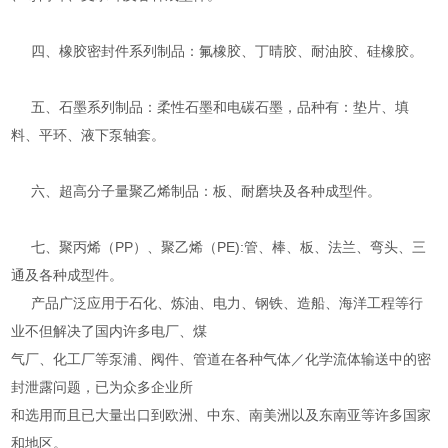
四、橡胶密封件系列制品：氟橡胶、丁晴胶、耐油胶、硅橡胶。
五、石墨系列制品：柔性石墨和电碳石墨，品种有：垫片、填
料、平环、液下泵轴套。
六、超高分子量聚乙烯制品：板、耐磨块及各种成型件。
七、聚丙烯（PP）、聚乙烯（PE):管、棒、板、法兰、弯头、三
通及各种成型件。
产品广泛应用于石化、炼油、电力、钢铁、造船、海洋工程等行
业不但解决了国内许多电厂、煤
气厂、化工厂等泵浦、阀件、管道在各种气体／化学流体输送中的密
封泄露问题，已为众多企业所
和选用而且已大量出口到欧洲、中东、南美洲以及东南亚等许多国家
和地区。