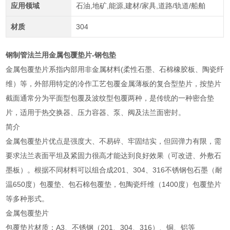
应用领域
石油,地矿,能源,建材/家具,道路/轨道/船舶
材质
304
钢制管法兰用金属包覆垫片-钢包垫
金属包覆垫片系指内部用非金属材料(柔性石墨、石棉橡胶板、陶瓷纤
维）等，外部用特定的冷作工艺包覆金属薄板的复合型垫片，按垫片
截面通常分为平面型包覆及波纹型包覆两种，是传统的一种密合垫
片，适用于热交换器、压力容器、泵、阀及法兰面密封。
简介
金属包覆垫片优点是强度大、不易碎、牢固结实，但回弹力有限，需
要求法兰表面平坦及紧固力很高才能达到良好效果（可改进、外敷石
墨板）。根据不同材料可以组合成201、304、316不锈钢包石墨（耐
温650度）包覆垫、包石棉包覆垫，包陶瓷纤维（1400度）包覆垫片
等多种形式。
金属包覆垫片
包覆垫片材质：A3、不锈钢（201、304、316）、铜、铝等