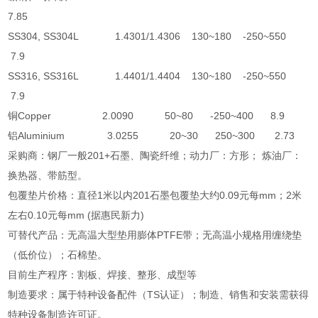
7.85
SS304, SS304L 1.4301/1.4306 130~180 -250~550
7.9
SS316, SS316L 1.4401/1.4404 130~180 -250~550
7.9
铜Copper 2.0090 50~80 -250~400 8.9
铝Aluminium 3.0255 20~30 250~300 2.73
采购商：钢厂一般201+石墨、陶瓷纤维；动力厂：方形； 炼油厂：
换热器、带筋型。
包覆垫片价格：直径1米以内201石墨包覆垫大约0.09元每mm；2米
左右0.10元每mm (据惠民新力)
可替代产品：无高温大型垫用膨体PTFE带；无高温小规格用缠绕垫
（低价位）；石棉垫。
目前生产程序：割板、焊接、整形、成型等
制造要求：属于特种设备配件（TS认证）；制造、销售和安装需获得
特种设备制造许可证。