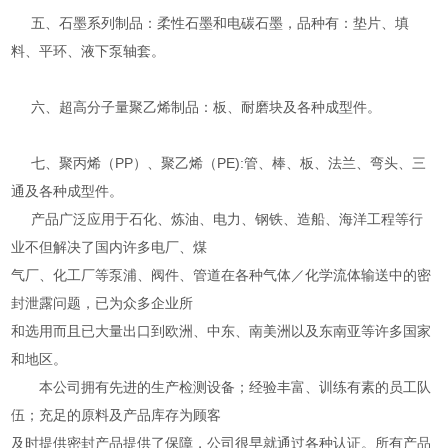
五、石墨系列制品：柔性石墨和电碳石墨，品种有：垫片、填
料、平环、液下泵轴套。
六、超高分子量聚乙烯制品：板、耐磨块及各种成型件。
七、聚丙烯（PP）、聚乙烯（PE):管、棒、板、法兰、弯头、三
通及各种成型件。
产品广泛应用于石化、炼油、电力、钢铁、造船、海洋工程等行
业不但解决了国内许多电厂、煤
气厂、化工厂等泵浦、阀件、管道在各种气体／化学流体输送中的密
封泄露问题，已为众多企业所
和选用而且已大量出口到欧洲、中东、南美洲以及东南亚等许多国家
和地区。
本公司拥有先进的生产检测设备；经验丰富、训练有素的员工队
伍；充足的原料及产品库存为顾客
及时提供密封产品提供了保障，公司很早就通过各种认证。所有产品