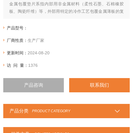
金属包覆垫片系指内部用非金属材料（柔性石墨、石棉橡胶
板、陶瓷纤维）等，外部用特定的冷作工艺包覆金属薄板的复
合型垫片，按垫片截面通常分为平面型包覆及波纹型包覆两
种，是较传统的一种密合垫片，适用于热交换器、压力容器、
产品型号：
泵、阀及法兰面密封。
厂商性质：
生产厂家
更新时间：
2024-08-20
访 问 量：
1376
产品咨询
联系我们
产品分类
PRODUCT CATEGORY