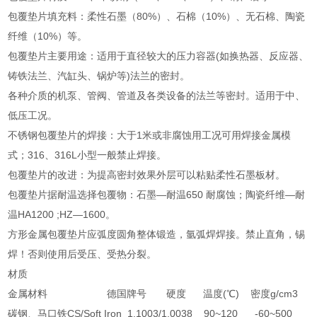
包覆垫片填充料：柔性石墨（80%）、石棉（10%）、无石棉、陶瓷
纤维（10%）等。
包覆垫片主要用途：适用于直径较大的压力容器(如换热器、反应器、
铸铁法兰、汽缸头、锅炉等)法兰的密封。
各种介质的机泵、管阀、管道及各类设备的法兰等密封。适用于中、
低压工况。
不锈钢包覆垫片的焊接：大于1米或非腐蚀用工况可用焊接金属模
式；316、316L小型一般禁止焊接。
包覆垫片的改进：为提高密封效果外层可以粘贴柔性石墨板材。
包覆垫片据耐温选择包覆物：石墨—耐温650 耐腐蚀；陶瓷纤维—耐
温HA1200 ;HZ—1600。
方形金属包覆垫片应弧度圆角整体锻造，氩弧焊焊接。禁止直角，锡
焊！否则使用后受压、受热分裂。
材质
金属材料 德国牌号 硬度 温度(℃) 密度g/cm3
碳钢、马口铁CS/Soft Iron 1.1003/1.0038 90~120 -60~500