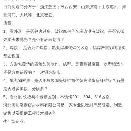
目前制造商分布于：浙江慈溪；陕西西安；山东济南；山东惠民；河
北河间、大城等，北京密云。
质量
1、看外形：是否包边过多、皱褶像包子？应该没有皱褶。是否氩弧
焊接头未抛光？是否有表面划痕？
2、焊接： 是否允许焊接，氩弧焊和锡焊的区别，锡焊严重影响结实
坚固程度。
3、方形包覆垫的四角如何制作、成型。是否带弧度且一次型锻造？
还是方角锡焊的？一次锻造结实。
4、填充物材质：是否用垃圾陶瓷纤维布代替高温陶瓷纤维板？石墨
是否过多填接、分段多？
5、看材质 铁板与不锈钢区别；不锈钢201、304、316区别。
河北廊坊隆泰密封材料有限公司是一家专业以密封产品研发、制造、
销售以及提供工程技术服务的
生产型企业。