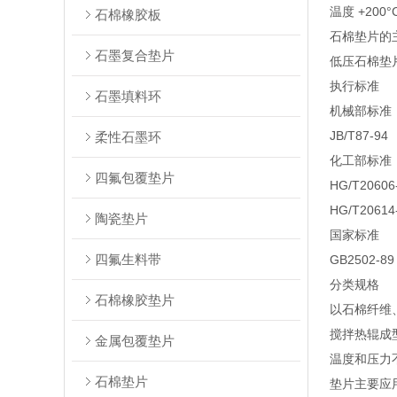
温度 +200°C
石棉橡胶板
石棉垫片的
石墨复合垫片
低压石棉垫
执行标准
石墨填料环
机械部标准
JB/T87-94
柔性石墨环
化工部标准
四氟包覆垫片
HG/T20606
HG/T20614
陶瓷垫片
国家标准
四氟生料带
GB2502-89
分类规格
石棉橡胶垫片
以石棉纤维
搅拌热辊成
金属包覆垫片
温度和压力
石棉垫片
垫片主要应