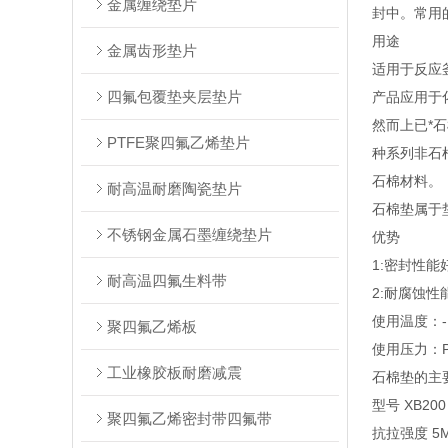
金属缠绕垫片
封中。常用
用途
金属齿形垫片
适用于反应
四氟包覆垫夹层垫片
产品应用于
然而上已*
PTFE聚四氟乙烯垫片
种系列非石
石棉材料。
耐高温耐磨陶瓷垫片
石棉垫属于
不锈钢金属石墨缠绕垫片
优势
1:密封性能
耐高温四氟生料带
2:耐腐蚀性
使用温度：-1
聚四氟乙烯板
使用压力：PN
工业橡胶板耐磨减震
石棉垫的主
型号 XB200 
聚四氟乙烯密封带四氟带
抗拉强度 5MP