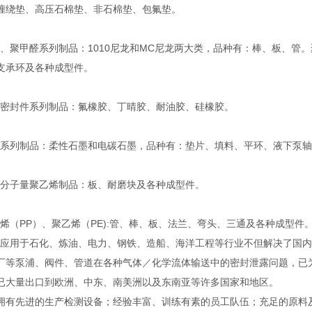
缠绕垫、高压石棉垫、非石棉垫、包氟垫。
聚甲醛系列制品：1010尼龙和MC尼龙两大类，品种有：棒、板、管。
支承环及各种成型件。
封件系列制品：氟橡胶、丁晴胶、耐油胶、硅橡胶。
列制品：柔性石墨和电碳石墨，品种有：垫片、填料、平环、液下泵轴
子量聚乙烯制品：板、耐磨块及各种成型件。
（PP）、聚乙烯（PE):管、棒、板、法兰、弯头、三通及各种成型件
用于石化、炼油、电力、钢铁、造船、海洋工程等行业不但解决了国内
厂等泵浦、阀件、管道在各种气体／化学流体输送中的密封泄露问题，已
已大量出口到欧洲、中东、南美洲以及东南亚等许多国家和地区。
先进的生产检测设备；经验丰富、训练有素的员工队伍；充足的原料