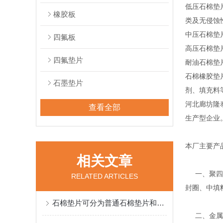
低压石棉垫
橡胶板
类及无侵蚀
中压石棉垫
四氟板
高压石棉垫
四氟垫片
耐油石棉垫
石棉橡胶垫
石墨垫片
剂、填充料
河北廊坊隆
查看全部
生产型企业
本厂主要产
相关文章
一、聚四氟
RELATED ARTICLES
封圈、中填
石棉垫片可分为普通石棉垫片和耐油石棉橡胶垫片
二、金属缠