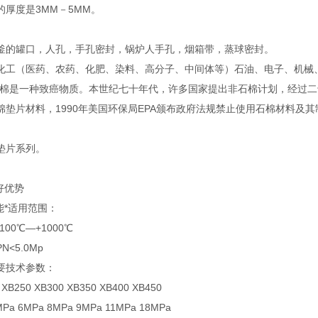
的厚度是3MM－5MM。
釜的罐口，人孔，手孔密封，锅炉人手孔，烟箱带，蒸球密封。
化工（医药、农药、化肥、染料、高分子、中间体等）石油、电子、机械
石棉是一种致癌物质。本世纪七十年代，许多国家提出非石棉计划，经过
棉垫片材料，1990年美国环保局EPA颁布政府法规禁止使用石棉材料及
垫片系列。
好优势
能*适用范围：
00℃—+1000℃
<5.0Mp
要技术参数：
XB250 XB300 XB350 XB400 XB450
a 6MPa 8MPa 9MPa 11MPa 18MPa