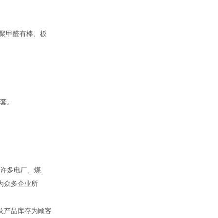
聚甲醛有棒、板
套。
。
许多电厂、煤
为众多企业所
及产品库存为顾客