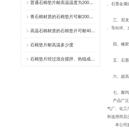
普通石棉垫片耐高温温度为200℃左右
、石墨金属
青石棉材质的石棉垫片可耐200℃的高温
三、尼龙、
、导向环、
高温石棉材质的石棉垫片可耐400℃的高温。
四、橡胶密
石棉垫片耐高温多少度
石棉垫片经过混合搅拌、热辊成型、硫化等工序制成
五、石墨系
六、超高分
七、聚丙烯
产品广泛应
气厂、化工
和选用而且
本公司拥有