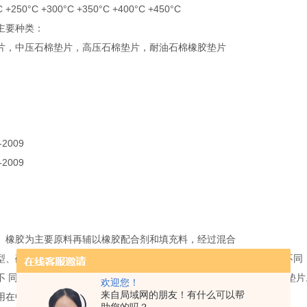
 +250°C +300°C +350°C +400°C +450°C
主要种类：
片，中压石棉垫片，高压石棉垫片，耐油石棉橡胶垫片
-2009
-2009
、橡胶为主要原料再辅以橡胶配合剂和填充料，经过混合
型、硫化等工序制成。石棉橡胶垫片根据其配方、工艺性能及用途的不同
不 同可以分为低压石棉橡胶垫片，中压石棉橡胶垫片和高压石棉橡胶垫
欢迎您！
来自局域网的朋友！有什么可以帮
用在中、低压法兰连接的密封中。