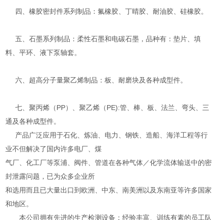
四、橡胶密封件系列制品：氟橡胶、丁晴胶、耐油胶、硅橡胶。
五、石墨系列制品：柔性石墨和电碳石墨，品种有：垫片、填
料、平环、液下泵轴套。
六、超高分子量聚乙烯制品：板、耐磨块及各种成型件。
七、聚丙烯（PP）、聚乙烯（PE):管、棒、板、法兰、弯头、三
通及各种成型件。
产品广泛应用于石化、炼油、电力、钢铁、造船、海洋工程等行
业不但解决了国内许多电厂、煤
气厂、化工厂等泵浦、阀件、管道在各种气体／化学流体输送中的密
封泄露问题，已为众多企业所
和选用而且已大量出口到欧洲、中东、南美洲以及东南亚等许多国家
和地区。
本公司拥有先进的生产检测设备；经验丰富、训练有素的员工队