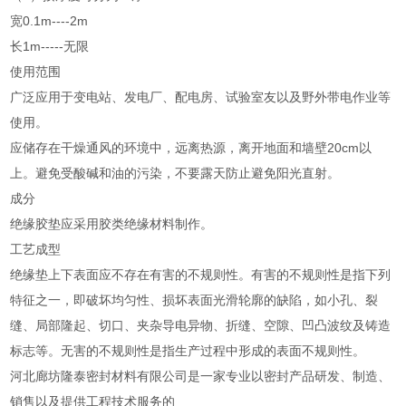
宽0.1m----2m
长1m-----无限
使用范围
广泛应用于变电站、发电厂、配电房、试验室友以及野外带电作业等
使用。
应储存在干燥通风的环境中，远离热源，离开地面和墙壁20cm以
上。避免受酸碱和油的污染，不要露天防止避免阳光直射。
成分
绝缘胶垫应采用胶类绝缘材料制作。
工艺成型
绝缘垫上下表面应不存在有害的不规则性。有害的不规则性是指下列
特征之一，即破坏均匀性、损坏表面光滑轮廓的缺陷，如小孔、裂
缝、局部隆起、切口、夹杂导电异物、折缝、空隙、凹凸波纹及铸造
标志等。无害的不规则性是指生产过程中形成的表面不规则性。
河北廊坊隆泰密封材料有限公司是一家专业以密封产品研发、制造、
销售以及提供工程技术服务的