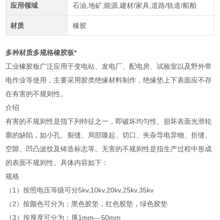
应用领域
石油,地矿,能源,建材/家具,道路/轨道/船舶
材质
橡胶
多种材质多规格橡胶板*
工业橡胶板广泛应用于变电站、发电厂、配电房、试验室以及野外带
电作业等使用，主要采用胶类绝缘材料制作，绝缘垫上下表面应不存
在有害的不规则性。
介绍
有害的不规则性是指下列特征之一，即破坏均匀性、损坏表面光滑轮
廓的缺陷，如小孔、裂缝、局部隆起、切口、夹杂导电异物、折缝、
空隙、凹凸波纹及铸造标志等。无害的不规则性是指生产过程中形成
的表面不规则性。具体内容如下：
规格
（1）按照电压等级可分5kv,10kv,20kv,25kv,35kv
（2）按颜色可分为：黑色胶垫，红色胶垫，绿色胶垫
（3）按厚度可分为：厚1mm---50mm