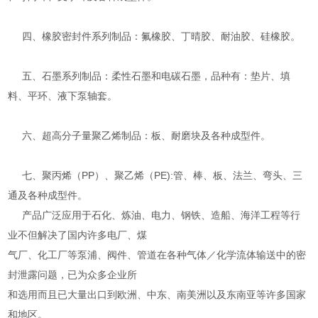
四、橡胶密封件系列制品：氟橡胶、丁晴胶、耐油胶、硅橡胶。
五、石墨系列制品：柔性石墨和电碳石墨，品种有：垫片、填
料、平环、液下泵轴套。
六、超高分子量聚乙烯制品：板、耐磨块及各种成型件。
七、聚丙烯（PP）、聚乙烯（PE):管、棒、板、法兰、弯头、三
通及各种成型件。
产品广泛应用于石化、炼油、电力、钢铁、造船、海洋工程等行
业不但解决了国内许多电厂、煤
气厂、化工厂等泵浦、阀件、管道在各种气体／化学流体输送中的密
封泄露问题，已为众多企业所
和选用而且已大量出口到欧洲、中东、南美洲以及东南亚等许多国家
和地区。