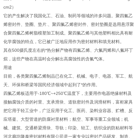
cm2）
它的产生解决了我国化工、石油、制药等领域的许多问题。聚四氟乙
烯密封件、垫圈、垫片.、聚四氟乙烯密封件、密封垫圈是选用悬浮聚
合聚四氟乙烯树脂模塑加工制成。聚四氟乙烯与其他塑料相比具有耐
化学腐蚀的特点，它已被广泛地应用作为密封材料和填充材料。
其在500摄氏度左右的*热分解产物有四氟乙烯、六氟丙烯和八氟环丁
烷，这些产物在高温时会分解出高腐蚀性的含氟气体。
用途
目前，各类聚四氟乙烯制品已在化工、机械、电子、电器、军工、航
天、环保和桥梁等国民经济领域中起到了*的作用。
四氟乙烯板适用于-180℃~+250℃温度下，主要用作电器绝缘材料及
接触腐蚀介质的衬里、支承滑块、道轨密封件及润滑材料，富柜家具
把它用于轻工业中，广泛应用于化工、医药、染料业容器、贮槽、反
应塔釜、大型管道的防腐衬里材料；航空、军事等重工业领域；机
械、建筑、交通桥梁滑块、导轨；印染、轻工、纺织业的防粘材料等
河北廊坊隆泰密封材料有限公司是一家专业以密封产品研发、制造、