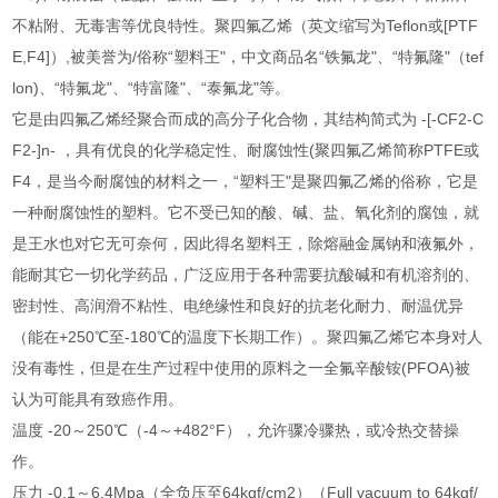
不粘附、无毒害等优良特性。聚四氟乙烯（英文缩写为Teflon或[PTF
E,F4]）,被美誉为/俗称“塑料王"，中文商品名“铁氟龙"、“特氟隆"（tef
lon)、“特氟龙"、“特富隆"、“泰氟龙"等。
它是由四氟乙烯经聚合而成的高分子化合物，其结构简式为 -[-CF2-C
F2-]n- ，具有优良的化学稳定性、耐腐蚀性(聚四氟乙烯简称PTFE或
F4，是当今耐腐蚀的材料之一，“塑料王"是聚四氟乙烯的俗称，它是
一种耐腐蚀性的塑料。它不受已知的酸、碱、盐、氧化剂的腐蚀，就
是王水也对它无可奈何，因此得名塑料王，除熔融金属钠和液氟外，
能耐其它一切化学药品，广泛应用于各种需要抗酸碱和有机溶剂的、
密封性、高润滑不粘性、电绝缘性和良好的抗老化耐力、耐温优异
（能在+250℃至-180℃的温度下长期工作）。聚四氟乙烯它本身对人
没有毒性，但是在生产过程中使用的原料之一全氟辛酸铵(PFOA)被
认为可能具有致癌作用。
温度 -20～250℃（-4～+482°F），允许骤冷骤热，或冷热交替操
作。
压力 -0.1～6.4Mpa（全负压至64kgf/cm2）（Full vacuum to 64kgf/