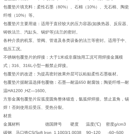
包覆垫片填充料：柔性石墨（80%）、石棉（10%）、无石棉、陶瓷
纤维（10%）等。
包覆垫片主要用途：适用于直径较大的压力容器(如换热器、反应器、
铸铁法兰、汽缸头、锅炉等)法兰的密封。
各种介质的机泵、管阀、管道及各类设备的法兰等密封。适用于中、
低压工况。
不锈钢包覆垫片的焊接：大于1米或非腐蚀用工况可用焊接金属模
式；316、316L小型一般禁止焊接。
包覆垫片的改进：为提高密封效果外层可以粘贴柔性石墨板材。
包覆垫片据耐温选择包覆物：石墨—耐温650 耐腐蚀；陶瓷纤维—耐
温HA1200 ;HZ—1600。
方形金属包覆垫片应弧度圆角整体锻造，氩弧焊焊接。禁止直角，锡
焊！否则使用后受压、受热分裂。
材质
金属材料 德国牌号 硬度 温度(℃) 密度g/cm3
碳钢、马口铁CS/Soft Iron 1.1003/1.0038 90~120 -60~500