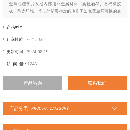
金属包覆垫片系指内部用非金属材料（柔性石墨、石棉橡胶
板、陶瓷纤维）等，外部用特定的冷作工艺包覆金属薄板的复
合型垫片，按垫片截面通常分为平面型包覆及波纹型包覆两
种，是较传统的一种密合垫片，适用于热交换器、压力容器、
产品型号：
泵、阀及法兰面密封
厂商性质：
生产厂家
更新时间：
2024-08-19
访 问 量：
1246
产品咨询
联系我们
产品分类
PRODUCT CATEGORY