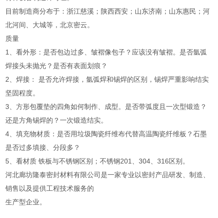
目前制造商分布于：浙江慈溪；陕西西安；山东济南；山东惠民；河
北河间、大城等，北京密云。
质量
1、看外形：是否包边过多、皱褶像包子？应该没有皱褶。是否氩弧
焊接头未抛光？是否有表面划痕？
2、焊接： 是否允许焊接，氩弧焊和锡焊的区别，锡焊严重影响结实
坚固程度。
3、方形包覆垫的四角如何制作、成型。是否带弧度且一次型锻造？
还是方角锡焊的？一次锻造结实。
4、填充物材质：是否用垃圾陶瓷纤维布代替高温陶瓷纤维板？石墨
是否过多填接、分段多？
5、看材质 铁板与不锈钢区别；不锈钢201、304、316区别。
河北廊坊隆泰密封材料有限公司是一家专业以密封产品研发、制造、
销售以及提供工程技术服务的
生产型企业。