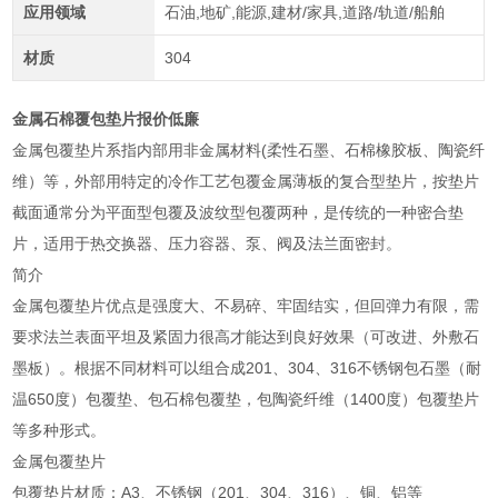
应用领域
石油,地矿,能源,建材/家具,道路/轨道/船舶
材质
304
金属石棉覆包垫片报价低廉
金属包覆垫片系指内部用非金属材料(柔性石墨、石棉橡胶板、陶瓷纤
维）等，外部用特定的冷作工艺包覆金属薄板的复合型垫片，按垫片
截面通常分为平面型包覆及波纹型包覆两种，是传统的一种密合垫
片，适用于热交换器、压力容器、泵、阀及法兰面密封。
简介
金属包覆垫片优点是强度大、不易碎、牢固结实，但回弹力有限，需
要求法兰表面平坦及紧固力很高才能达到良好效果（可改进、外敷石
墨板）。根据不同材料可以组合成201、304、316不锈钢包石墨（耐
温650度）包覆垫、包石棉包覆垫，包陶瓷纤维（1400度）包覆垫片
等多种形式。
金属包覆垫片
包覆垫片材质：A3、不锈钢（201、304、316）、铜、铝等