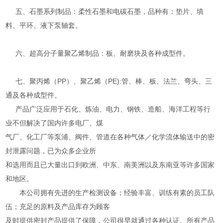
五、石墨系列制品：柔性石墨和电碳石墨，品种有：垫片、填
料、平环、液下泵轴套。
六、超高分子量聚乙烯制品：板、耐磨块及各种成型件。
七、聚丙烯（PP）、聚乙烯（PE):管、棒、板、法兰、弯头、三
通及各种成型件。
产品广泛应用于石化、炼油、电力、钢铁、造船、海洋工程等行
业不但解决了国内许多电厂、煤
气厂、化工厂等泵浦、阀件、管道在各种气体／化学流体输送中的密
封泄露问题，已为众多企业所
和选用而且已大量出口到欧洲、中东、南美洲以及东南亚等许多国家
和地区。
本公司拥有先进的生产检测设备；经验丰富、训练有素的员工队
伍；充足的原料及产品库存为顾客
及时提供密封产品提供了保障，公司很早就通过各种认证。所有产品