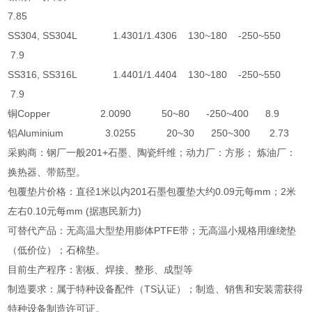
7.85
SS304, SS304L 1.4301/1.4306 130~180 -250~550
7.9
SS316, SS316L 1.4401/1.4404 130~180 -250~550
7.9
铜Copper 2.0090 50~80 -250~400 8.9
铝Aluminium 3.0255 20~30 250~300 2.73
采购商：钢厂一般201+石墨、陶瓷纤维；动力厂：方形； 炼油厂：
换热器、带筋型。
包覆垫片价格：直径1米以内201石墨包覆垫大约0.09元每mm；2米
左右0.10元每mm (据惠民新力)
可替代产品：无高温大型垫用膨体PTFE带；无高温小规格用缠绕垫
（低价位）；石棉垫。
目前生产程序：割板、焊接、整形、成型等
制造要求：属于特种设备配件（TS认证）；制造、销售和安装需获得
特种设备制造许可证。