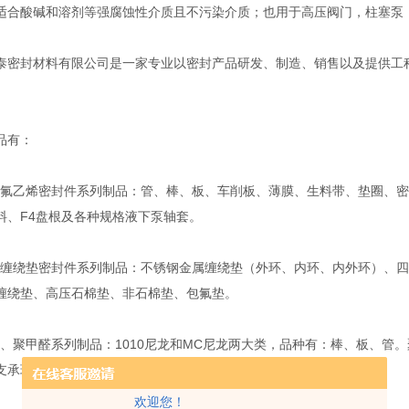
适合酸碱和溶剂等强腐蚀性介质且不污染介质；也用于高压阀门，柱塞泵
泰密封材料有限公司是一家专业以密封产品研发、制造、销售以及提供工
。
品有：
乙烯密封件系列制品：管、棒、板、车削板、薄膜、生料带、垫圈、密
料、F4盘根及各种规格液下泵轴套。
绕垫密封件系列制品：不锈钢金属缠绕垫（外环、内环、内外环）、四
缠绕垫、高压石棉垫、非石棉垫、包氟垫。
聚甲醛系列制品：1010尼龙和MC尼龙两大类，品种有：棒、板、管。
支承环及各种成型件。
欢迎您！