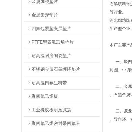
金属缠绕垫片
石墨填料环
等行业。
金属齿形垫片
河北廊坊隆
四氟包覆垫夹层垫片
生产型企业
PTFE聚四氟乙烯垫片
本厂主要产
耐高温耐磨陶瓷垫片
一、聚四氟
不锈钢金属石墨缠绕垫片
封圈、中填
耐高温四氟生料带
二、金属缠
、石墨金属
聚四氟乙烯板
工业橡胶板耐磨减震
三、尼龙、
、导向环、
聚四氟乙烯密封带四氟带