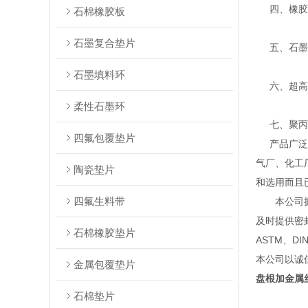
四、橡胶密
石棉橡胶板
石墨复合垫片
五、石墨系
石墨填料环
六、超高分
柔性石墨环
七、聚丙烯
四氟包覆垫片
产品广泛应
气厂、化工
陶瓷垫片
和选用而且
四氟生料带
本公司拥有
及时提供密
石棉橡胶垫片
ASTM、D
本公司以诚
金属包覆垫片
盘根加金属
石棉垫片