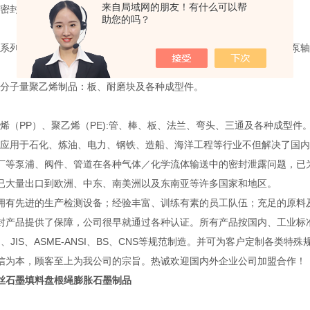
来自局域网的朋友！有什么可以帮
封件系列制品：氟橡胶、丁晴胶、耐油胶、硅橡胶。
助您的吗？
列制品：柔性石墨和电碳石墨，品种有：垫片、填料、平环、液下泵轴
子量聚乙烯制品：板、耐磨块及各种成型件。
（PP）、聚乙烯（PE):管、棒、板、法兰、弯头、三通及各种成型件
用于石化、炼油、电力、钢铁、造船、海洋工程等行业不但解决了国内
厂等泵浦、阀件、管道在各种气体／化学流体输送中的密封泄露问题，已
已大量出口到欧洲、中东、南美洲以及东南亚等许多国家和地区。
先进的生产检测设备；经验丰富、训练有素的员工队伍；充足的原料
封产品提供了保障，公司很早就通过各种认证。所有产品按国内、工业标
IN、JIS、ASME-ANSI、BS、CNS等规范制造。并可为客户定制各类特
信为本，顾客至上为我公司的宗旨。热诚欢迎国内外企业公司加盟合作！
丝石墨填料盘根绳膨胀石墨制品