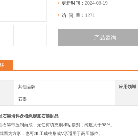
更新时间：
2024-08-19
访 问 量：
1271
产品咨询
绍
其他品牌
应用领域
石墨
丝石墨填料盘根绳膨胀石墨制品
由石墨带压制而成，无任何填充剂和粘接剂，纯度大于98%。
 截面为方形，也可加 工成楔形或V形适用于高压部位。