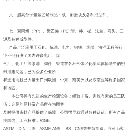
六、超高分子量聚乙烯制品：板、耐磨块及各种成型件。
七、聚丙烯（PP）、聚乙烯（PE):管、棒、板、法兰、弯头、三
通及各种成型件。
产品广泛应用于石化、炼油、电力、钢铁、造船、海洋工程等行
业不但解决了国内许多电厂、煤
气厂、化工厂等泵浦、阀件、管道在各种气体／化学流体输送中的密
封泄露问题，已为众多企业所
和选用而且已大量出口到欧洲、中东、南美洲以及东南亚等许多国家
和地区。
本公司拥有先进的生产检测设备；经验丰富、训练有素的员工队
伍；充足的原料及产品库存为顾客
及时提供密封产品提供了保障，公司很早就通过各种认证。所有产品
按国内、工业标准，如GB、
ASTM、DIN、JIS、ASME-ANSI、BS、CNS等规范制造。并可为客