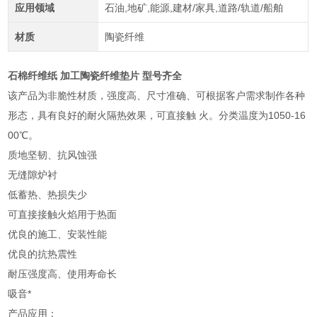
应用领域
石油,地矿,能源,建材/家具,道路/轨道/船舶
材质
陶瓷纤维
石棉纤维纸 加工陶瓷纤维垫片 型号齐全
该产品为非脆性材质，强度高、尺寸准确、可根据客户需求制作各种
形态，具有良好的耐火隔热效果，可直接触 火。分类温度为1050-16
00℃。
质地坚韧、抗风蚀强
无缝隙炉衬
低蓄热、热损失少
可直接接触火焰用于热面
优良的施工、安装性能
优良的抗热震性
耐压强度高、使用寿命长
吸音*
产品应用：