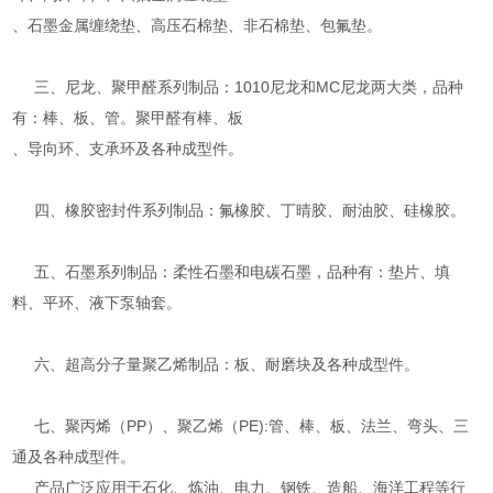
、石墨金属缠绕垫、高压石棉垫、非石棉垫、包氟垫。
三、尼龙、聚甲醛系列制品：1010尼龙和MC尼龙两大类，品种
有：棒、板、管。聚甲醛有棒、板
、导向环、支承环及各种成型件。
四、橡胶密封件系列制品：氟橡胶、丁晴胶、耐油胶、硅橡胶。
五、石墨系列制品：柔性石墨和电碳石墨，品种有：垫片、填
料、平环、液下泵轴套。
六、超高分子量聚乙烯制品：板、耐磨块及各种成型件。
七、聚丙烯（PP）、聚乙烯（PE):管、棒、板、法兰、弯头、三
通及各种成型件。
产品广泛应用于石化、炼油、电力、钢铁、造船、海洋工程等行