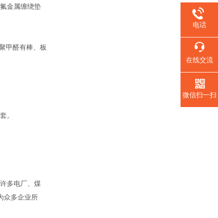
氟金属缠绕垫
电话
聚甲醛有棒、板
在线交流
微信扫一扫
套。
。
许多电厂、煤
为众多企业所