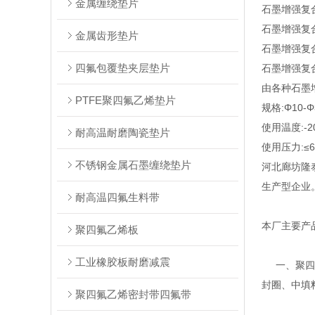
金属缠绕垫片
石墨增强复
石墨增强复合垫
金属齿形垫片
石墨增强复合垫
四氟包覆垫夹层垫片
石墨增强复合
由各种石墨
PTFE聚四氟乙烯垫片
规格:Φ10-Φ
使用温度:-20
耐高温耐磨陶瓷垫片
使用压力:≤6
不锈钢金属石墨缠绕垫片
河北廊坊隆
生产型企业
耐高温四氟生料带
本厂主要产
聚四氟乙烯板
工业橡胶板耐磨减震
一、聚四氟
封圈、中填
聚四氟乙烯密封带四氟带