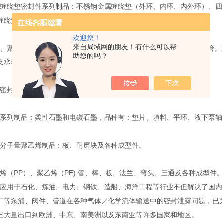
绕垫密封件系列制品：不锈钢金属缠绕垫（外环、内环、内外环）、四
缠绕垫、高压石棉垫、非石棉垫、包氟垫。
欢迎您！
来自局域网的朋友！有什么可以帮
聚甲醛系列制品：1010尼龙和MC尼龙两大类，品种有：棒、板、管。
助您的吗？
支承环及各种成型件。
封件系列制品：氟橡胶、丁晴胶、耐油胶、硅橡胶。
列制品：柔性石墨和电碳石墨，品种有：垫片、填料、平环、液下泵轴
子量聚乙烯制品：板、耐磨块及各种成型件。
（PP）、聚乙烯（PE):管、棒、板、法兰、弯头、三通及各种成型件
用于石化、炼油、电力、钢铁、造船、海洋工程等行业不但解决了国内
厂等泵浦、阀件、管道在各种气体／化学流体输送中的密封泄露问题，已
已大量出口到欧洲、中东、南美洲以及东南亚等许多国家和地区。