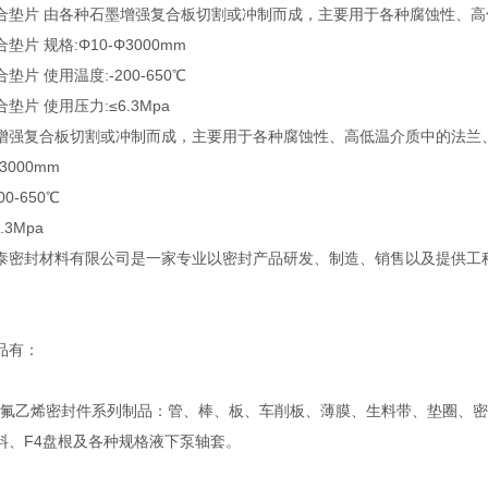
合垫片 由各种石墨增强复合板切割或冲制而成，主要用于各种腐蚀性、
片 规格:Φ10-Φ3000mm
片 使用温度:-200-650℃
垫片 使用压力:≤6.3Mpa
增强复合板切割或冲制而成，主要用于各种腐蚀性、高低温介质中的法兰
3000mm
0-650℃
.3Mpa
泰密封材料有限公司是一家专业以密封产品研发、制造、销售以及提供工
。
品有：
乙烯密封件系列制品：管、棒、板、车削板、薄膜、生料带、垫圈、密
料、F4盘根及各种规格液下泵轴套。