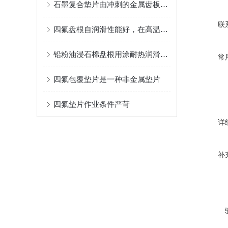
石墨复合垫片由冲刺的金属齿板或金属网板与膨胀石墨粒子复合压制的一种垫片
联
四氟盘根自润滑性能好，在高温和潮湿环境下强度不变
铅粉油浸石棉盘根用涂耐热润滑油和石墨的石棉线编织而成
常
四氟包覆垫片是一种非金属垫片
四氟垫片作业条件严苛
详
补