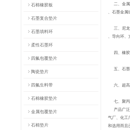
二、金属缠
石棉橡胶板
、石墨金属
石墨复合垫片
三、尼龙、
石墨填料环
、导向环、
柔性石墨环
四、橡胶密
四氟包覆垫片
五、石墨系
陶瓷垫片
四氟生料带
六、超高分
石棉橡胶垫片
七、聚丙烯
产品广泛应
金属包覆垫片
气厂、化工
石棉垫片
和选用而且