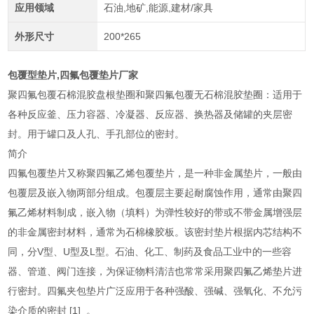
应用领域
石油,地矿,能源,建材/家具
外形尺寸
200*265
包覆型垫片,四氟包覆垫片厂家
聚四氟包覆石棉混胶盘根垫圈和聚四氟包覆无石棉混胶垫圈：适用于
各种反应釜、压力容器、冷凝器、反应器、换热器及储罐的夹层密
封。用于罐口及人孔、手孔部位的密封。
简介
四氟包覆垫片又称聚四氟乙烯包覆垫片，是一种非金属垫片，一般由
包覆层及嵌入物两部分组成。包覆层主要起耐腐蚀作用，通常由聚四
氟乙烯材料制成，嵌入物（填料）为弹性较好的带或不带金属增强层
的非金属密封材料，通常为石棉橡胶板。该密封垫片根据内芯结构不
同，分V型、U型及L型。石油、化工、制药及食品工业中的一些容
器、管道、阀门连接，为保证物料清洁也常常采用聚四氟乙烯垫片进
行密封。四氟夹包垫片广泛应用于各种强酸、强碱、强氧化、不允污
染介质的密封 [1] 。