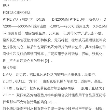
规格
标准型和非标准型
PTFE Y型（切剖型） DN15——DN200MM PTFE U型（折包型） D
N200——5000MM 适用温度；-100℃—+260℃ 适用压力：0.6-2.5M
pa 使用介质：耐除酸碱金属、元素氟、 以外等化学介质无所不耐。
聚四氟乙烯包覆垫片由石棉橡胶、无石棉板、橡胶或石墨增强板等软
垫片作为夹心，然后外包聚四氟乙烯薄片的组合垫片，具有优异的耐
腐蚀性和良好的压缩回弹率，广泛应用于各种强酸、强碱、强氧化
剂、不允许污染介质的密封 [2] 。
垫片类型
1.V 型，剖切式，把四氟片从外到内壁割开适用低压，经济型。
2.L 型，机加工（方形），由四氟板机械车削而成，适用中、高压。
3.U 型，折包式，把四氟带包边后加热粘接而成，一般用于直径大于
200mm. 聚四氟乙烯包覆垫片特殊的组合设计能应用于食品及医药等
行业那些不允许被污染的场合 [3] 。
河北廊坊隆泰密封材料有限公司是一家专业以密封产品研发、制造、