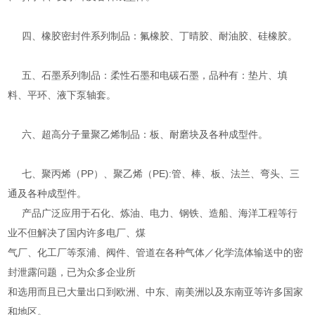
四、橡胶密封件系列制品：氟橡胶、丁晴胶、耐油胶、硅橡胶。
五、石墨系列制品：柔性石墨和电碳石墨，品种有：垫片、填
料、平环、液下泵轴套。
六、超高分子量聚乙烯制品：板、耐磨块及各种成型件。
七、聚丙烯（PP）、聚乙烯（PE):管、棒、板、法兰、弯头、三
通及各种成型件。
产品广泛应用于石化、炼油、电力、钢铁、造船、海洋工程等行
业不但解决了国内许多电厂、煤
气厂、化工厂等泵浦、阀件、管道在各种气体／化学流体输送中的密
封泄露问题，已为众多企业所
和选用而且已大量出口到欧洲、中东、南美洲以及东南亚等许多国家
和地区。