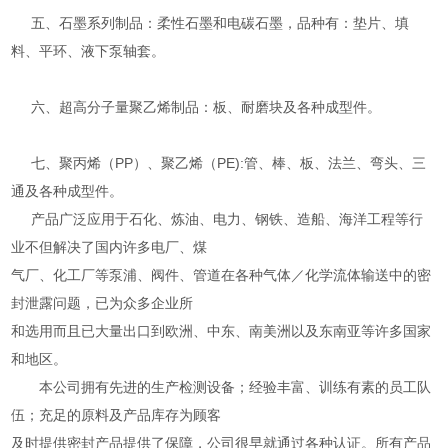
五、石墨系列制品：柔性石墨和电碳石墨，品种有：垫片、填
料、平环、液下泵轴套。
六、超高分子量聚乙烯制品：板、耐磨块及各种成型件。
七、聚丙烯（PP）、聚乙烯（PE):管、棒、板、法兰、弯头、三
通及各种成型件。
产品广泛应用于石化、炼油、电力、钢铁、造船、海洋工程等行
业不但解决了国内许多电厂、煤
气厂、化工厂等泵浦、阀件、管道在各种气体／化学流体输送中的密
封泄露问题，已为众多企业所
和选用而且已大量出口到欧洲、中东、南美洲以及东南亚等许多国家
和地区。
本公司拥有先进的生产检测设备；经验丰富、训练有素的员工队
伍；充足的原料及产品库存为顾客
及时提供密封产品提供了保障，公司很早就通过各种认证。所有产品