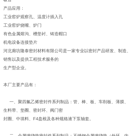
产品应用：
工业窑炉观察孔、温度计插入孔
工业窑炉烧嘴、炉门
有色金属熔沟、槽垫衬、铸造帽口
机电设备连接垫片
河北廊坊隆泰密封材料有限公司是一家专业以密封产品研发、制造、
销售以及提供工程技术服务的
生产型企业。
本厂主要产品有：
一、聚四氟乙烯密封件系列制品：管、棒、板、车削板、薄膜、
生料带、垫圈、密封环、阀门密
封圈、中填料、F4盘根及各种规格液下泵轴套。
二、金属缠绕垫密封件系列制品：不锈钢金属缠绕垫（外环、内