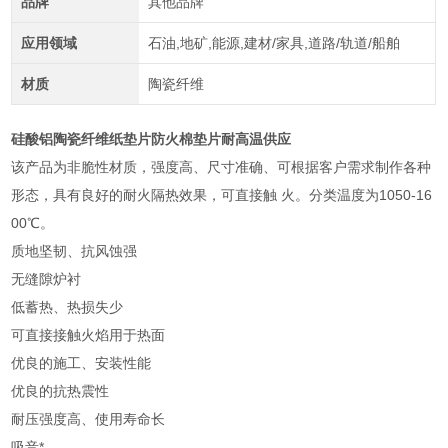
品牌
其他品牌
应用领域
石油,地矿,能源,建材/家具,道路/轨道/船舶
材质
陶瓷纤维
硅酸铝陶瓷纤维纸垫片防火棉垫片耐高温供应
该产品为非脆性材质，强度高、尺寸准确、可根据客户需求制作各种
形态，具有良好的耐火隔热效果，可直接触 火。分类温度为1050-16
00℃。
质地坚韧、抗风蚀强
无缝隙炉衬
低蓄热、热损失少
可直接接触火焰用于热面
优良的施工、安装性能
优良的抗热震性
耐压强度高、使用寿命长
吸音*